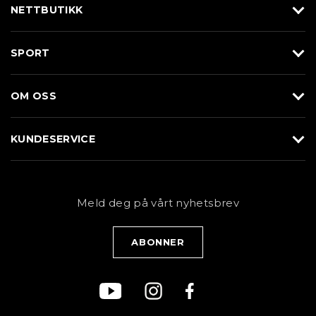
NETTBUTIKK
Utstyr
SPORT
Klær
Alpin/Topptur
Sko
OM OSS
Langrenn
Merkevarer
Om Braasport
Løp
KUNDESERVICE
Butikk
Sykkel
Kundeservice
NYHETSBREV
Bestill time
Fjell
Personvernerklæring
Meld deg på vårt nyhetsbrev
Blogg
Klær
Kjøpsvilkår
Bærekraft