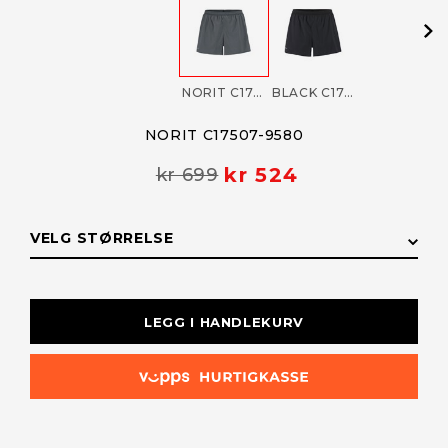
NORIT C17507-9580
BLACK C17507-9990
NORIT C17507-9580
kr 524
kr 699
VELG STØRRELSE
STØRRELSE
LAGERSTATUS
LEGG I HANDLEKURV
XL
Få påminnelse
Utsolgt
L
På lager