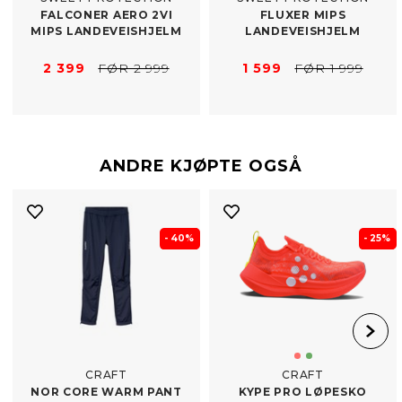
FALCONER AERO 2VI
FLUXER MIPS
MIPS LANDEVEISHJELM
LANDEVEISHJELM
2 399
FØR 2 999
1 599
FØR 1 999
ANDRE KJØPTE OGSÅ
- 40%
- 25%
CRAFT
CRAFT
NOR CORE WARM PANT
KYPE PRO LØPESKO