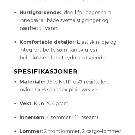
Hurtigtørkende:
Ideell for dager som
innebærer både svette stigninger og
nærhet til vann.
Komfortable detaljer:
Elastisk midje og
integrert belte som kan skjules i
belteløkken for et ryddig utseende.
SPESIFIKASJONER
Materiale:
96 % NetPlus® resirkulert
nylon / 4 % spandex plain weave
Vekt:
Kun 204 gram
Innersøm:
4 tommer (4" inseam)
Lommer:
2 frontlommer, 2 cargo-lommer