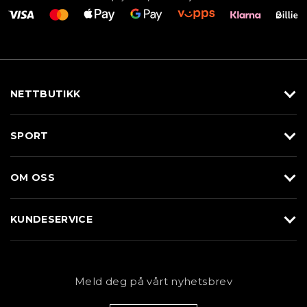
NETTBUTIKK
Utstyr
SPORT
Klær
Alpin/Topptur
Sko
OM OSS
Langrenn
Merkevarer
Om Braasport
Løp
KUNDESERVICE
Butikk
Sykkel
Kundeservice
NYHETSBREV
Bestill time
Fjell
Personvernerklæring
Meld deg på vårt nyhetsbrev
Blogg
Klær
Kjøpsvilkår