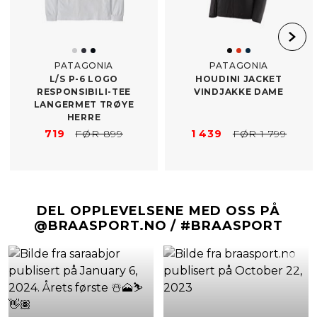
PATAGONIA
PATAGONIA
L/​S P-​6 LOGO
HOUDINI JACKET
RESPONSIBILI-TEE
VINDJAKKE DAME
LANGERMET TRØYE
HERRE
719
FØR 899
1 439
FØR 1 799
DEL OPPLEVELSENE MED OSS PÅ
@BRAASPORT.NO / #BRAASPORT