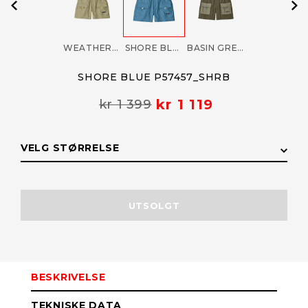
WEATHERED STONE P57457_WSTO
SHORE BLUE P57457_SHRB
BASIN GREEN P57457_BSNG
SHORE BLUE P57457_SHRB
kr 1 119
kr 1 399
VELG STØRRELSE
STØRRELSE
LAGERSTATUS
UTSOLGT
L
Få påminnelse
Utsolgt
BESKRIVELSE
M
Få påminnelse
Utsolgt
TEKNISKE DATA