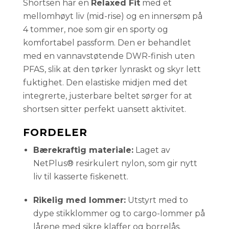
Shortsen har en
Relaxed Fit
med et
mellomhøyt liv (mid-rise) og en innersøm på
4 tommer, noe som gir en sporty og
komfortabel passform. Den er behandlet
med en vannavstøtende DWR-finish uten
PFAS, slik at den tørker lynraskt og skyr lett
fuktighet. Den elastiske midjen med det
integrerte, justerbare beltet sørger for at
shortsen sitter perfekt uansett aktivitet.
FORDELER
Bærekraftig materiale:
Laget av
NetPlus® resirkulert nylon, som gir nytt
liv til kasserte fiskenett.
Rikelig med lommer:
Utstyrt med to
dype stikklommer og to cargo-lommer på
lårene med sikre klaffer og borrelås.