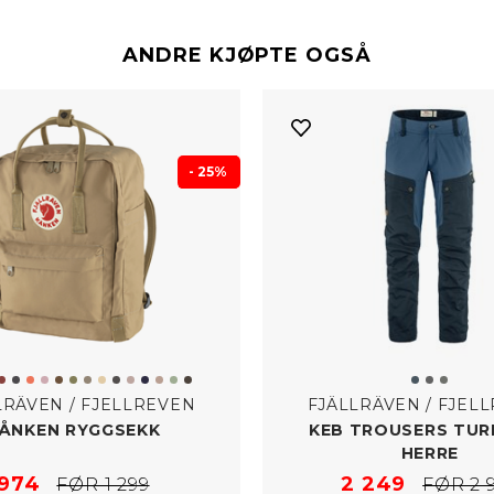
ANDRE KJØPTE OGSÅ
- 25%
LRÄVEN / FJELLREVEN
FJÄLLRÄVEN / FJEL
ÅNKEN RYGGSEKK
KEB TROUSERS TUR
HERRE
974
2 249
FØR 1 299
FØR 2 