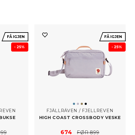
FÅ IGJEN
FÅ IGJEN
- 25%
- 25%
LREVEN
FJÄLLRÄVEN / FJELLREVEN
BUKSE
HIGH COAST CROSSBODY VESKE
674
999
FØR 899