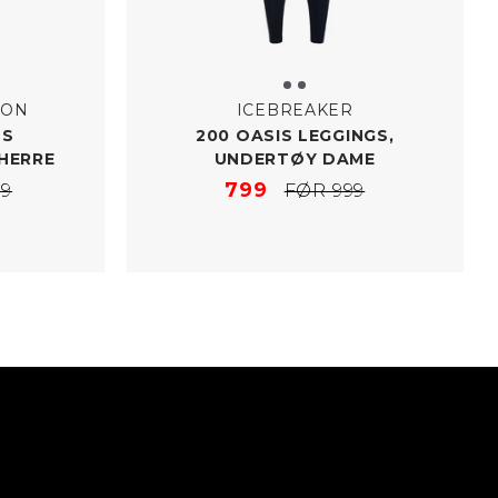
ION
ICEBREAKER
TS
200 OASIS LEGGINGS,
HERRE
UNDERTØY DAME
799
99
FØR 999