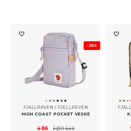
- 25%
FJÄLLRÄVEN / FJELLREVEN
FJÄL
HIGH COAST POCKET VESKE
K
486
FØR 649