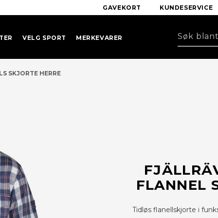
GAVEKORT
KUNDESERVICE
TER
VELG SPORT
MERKEVARER
 LS SKJORTE HERRE
FJÄLLRÄV
FLANNEL 
Tidløs flanellskjorte i fu