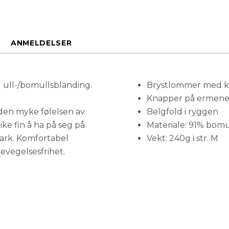
ANMELDELSER
l ull-/bomullsblanding.
Brystlommer med kl
Knapper på ermene 
en myke følelsen av
Belgfold i ryggen
ike fin å ha på seg på
Materiale: 91% bomul
mark. Komfortabel
Vekt: 240g i str. M
evegelsesfrihet.