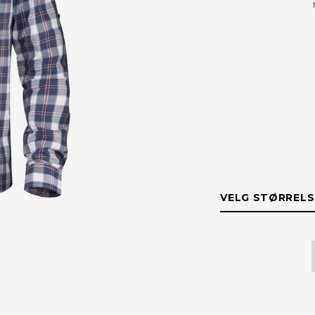
VELG STØRRELS
STØRRELS
L