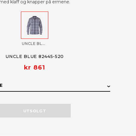
med klaff og knapper på ermene.
UNCLE BLUE 82445-520
UNCLE BLUE 82445-520
kr 861
E
E
LAGERSTATUS
UTSOLGT
Få påminnelse
Utsolgt