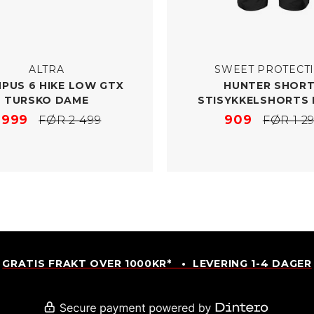
ALTRA
SWEET PROTECT
PUS 6 HIKE LOW GTX
HUNTER SHOR
TURSKO DAME
STISYKKELSHORTS 
 999
909
FØR 2 499
FØR 1 2
GRATIS FRAKT OVER 1000KR* • LEVERING 1-4 DAGER