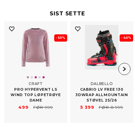
SIST SETTE
- 50%
- 40%
CRAFT
DALBELLO
PRO HYPERVENT LS
CABRIO LV FREE 130
WIND TOP LØPETRØYE
3DWRAP ALLMOUNTAIN
DAME
STØVEL 25/​26
499
FØR 999
5 399
FØR 8 999