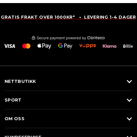
GRATIS FRAKT OVER 1000KR* • LEVERING 1-4 DAGER
NETTBUTIKK
Utstyr
SPORT
Klær
Alpin/Topptur
Sko
OM OSS
Langrenn
Merkevarer
Om Braasport
Løp