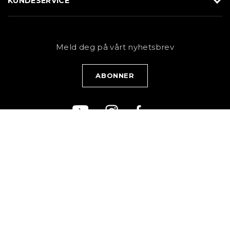
KUNDESERVICE
Butikk
Sykkel
Kundeservice
NYHETSBREV
Bestill time
Fjell
Personvernerklæring
Meld deg på vårt nyhetsbrev
Blogg
Klær
Kjøpsvilkår
Bærekraft
KJELSÅSVEIEN 168B
0884 OSLO
TLF: 22 23 00 33