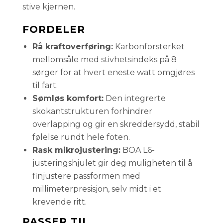
stive kjernen.
FORDELER
Rå kraftoverføring:
Karbonforsterket
mellomsåle med stivhetsindeks på 8
sørger for at hvert eneste watt omgjøres
til fart.
Sømløs komfort:
Den integrerte
skokantstrukturen forhindrer
overlapping og gir en skreddersydd, stabil
følelse rundt hele foten.
Rask mikrojustering:
BOA L6-
justeringshjulet gir deg muligheten til å
finjustere passformen med
millimeterpresisjon, selv midt i et
krevende ritt.
PASSER TIL