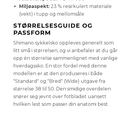
Miljøaspekt:
23 % resirkulert materiale
(vekt) i tupp og mellomsåle
STØRRELSESGUIDE OG
PASSFORM
Shimano sykkelsko oppleves generelt som
litt små i størrelsen, og vi anbefaler at du går
opp én størrelse sammenlignet med vanlige
hverdagssko. En stor fordel med denne
modellen er at den produseres i både
"Standard" og "Bred" (Wide) utgave fra
størrelse 38 til 50. Den smidige overdelen
snører seg jevnt over fotbladet uansett
hvilken lest som passer din anatomi best.