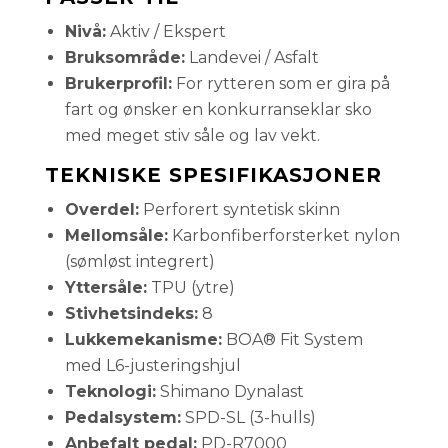
Nivå:
Aktiv / Ekspert
Bruksområde:
Landevei / Asfalt
Brukerprofil:
For rytteren som er gira på
fart og ønsker en konkurranseklar sko
med meget stiv såle og lav vekt.
TEKNISKE SPESIFIKASJONER
Overdel:
Perforert syntetisk skinn
Mellomsåle:
Karbonfiberforsterket nylon
(sømløst integrert)
Yttersåle:
TPU (ytre)
Stivhetsindeks:
8
Lukkemekanisme:
BOA® Fit System
med L6-justeringshjul
Teknologi:
Shimano Dynalast
Pedalsystem:
SPD-SL (3-hulls)
Anbefalt pedal:
PD-R7000