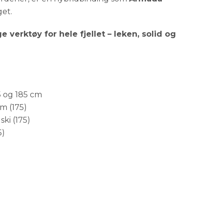
et.
ge verktøy for hele fjellet – leken, solid og
75 og 185 cm
mm (175)
ki (175)
5)