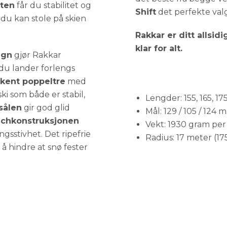
oten
får du stabilitet og
Shift
det perfekte valg
 du kan stole på skien
Rakkar er ditt allsidi
klar for alt.
ign
gjør Rakkar
 du lander forlengs
ekent poppeltre
med
ski som både er stabil,
Lengder: 155, 165, 1
sålen
gir god glid
Mål: 129 / 105 / 124 
chkonstruksjonen
Vekt: 1930 gram per s
gsstivhet. Det ripefrie
Radius: 17 meter (17
 å hindre at snø fester