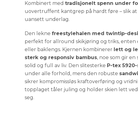
Kombinert med
tradisjonelt spenn under f
uovertruffent kantgrep på hardt føre – slik at
uansett underlag.
Den lekne
freestylehalen med twintip-des
perfekt for allround skikjøring og triks, enten
eller baklengs. Kjernen kombinerer
lett og l
sterk og responsiv bambus
, noe som gir en 
solid og full av liv. Den slitesterke
P-tex 5920-
under alle forhold, mens den robuste
sandwi
sikrer kompromissløs kraftoverføring og vridnin
topplaget tåler juling og holder skien lett ved
seg.