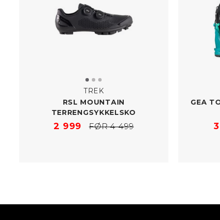
TREK
RSL MOUNTAIN
GEA T
TERRENGSYKKELSKO
2 999
3
FØR 4 499