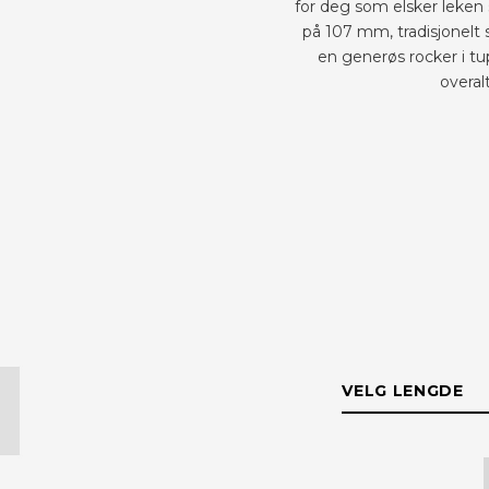
for deg som elsker leken
på 107 mm, tradisjonelt
en generøs rocker i tup
overal
VELG LENGDE
LENGDE