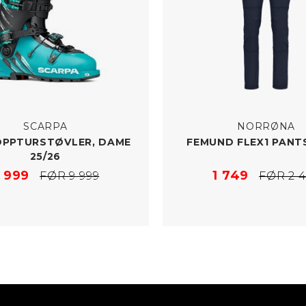
SCARPA
NORRØNA
OPPTURSTØVLER, DAME
FEMUND FLEX1 PANT
25/​26
 999
1 749
FØR 9 999
FØR 2 