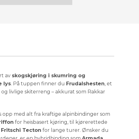
Få påminnelse
Utsolgt
Få påminnelse
Utsolgt
Få påminnelse
Utsolgt
Få påminnelse
Utsolgt
rt av
skogskjøring i skumring og
 lys
. På tuppen finner du
Frudalshesten
, et
ne og livlige skiterreng – akkurat som Rakkar
Få påminnelse
Utsolgt
 opp med alt fra kraftige alpinbindinger som
iffon
for heisbasert kjøring, til kjørerettede
m
Fritschi Tecton
for lange turer. Ønsker du
erdener, er en hybridbinding som
Armada