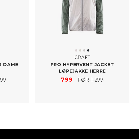
CRAFT
S DAME
PRO HYPERVENT JACKET
LØPEJAKKE HERRE
799
499
FØR 1 299