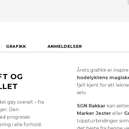
192 cm
185 cm
GRAFIKK
ANMELDELSER
175 cm
165 cm
Årets grafikk er inspire
FT OG
hodelyktens magiske
LLET
fjell kjent for sitt lek
155 cm
selv.
det gøy overalt – fra
SGN Rakkar
kan settes
jer. Den
Marker Jester
eller
Gr
d progressiv
toppturbindinger so
ing i alle forhold.
det beste fra begge v