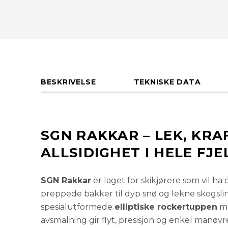
BESKRIVELSE
TEKNISKE DATA
SGN RAKKAR – LEK, KRA
ALLSIDIGHET I HELE FJE
SGN Rakkar
er laget for skikjørere som vil ha 
preppede bakker til dyp snø og lekne skogslin
spesialutformede
elliptiske rockertuppen
me
avsmalning gir flyt, presisjon og enkel manøvrer