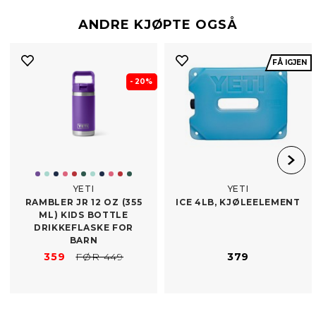
ANDRE KJØPTE OGSÅ
FÅ IGJEN
- 20%
YETI
YETI
RAMBLER JR 12 OZ (355
ICE 4LB, KJØLEELEMENT
ML) KIDS BOTTLE
DRIKKEFLASKE FOR
BARN
359
FØR 449
379