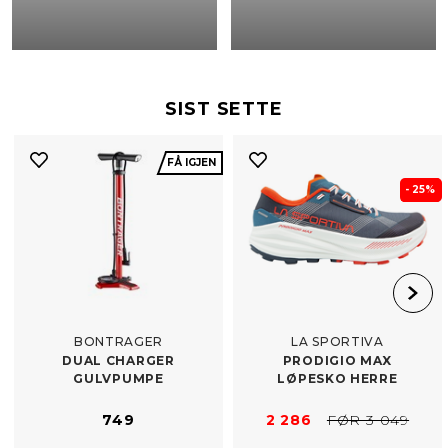
SIST SETTE
FÅ IGJEN
- 25%
BONTRAGER
LA SPORTIVA
DUAL CHARGER
PRODIGIO MAX
GULVPUMPE
LØPESKO HERRE
749
2 286
FØR 3 049