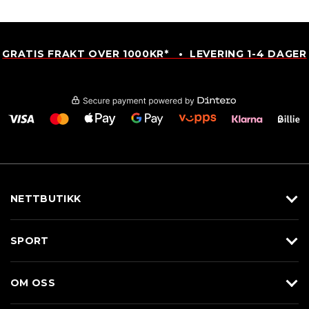
GRATIS FRAKT OVER 1000KR* • LEVERING 1-4 DAGER
NETTBUTIKK
Utstyr
SPORT
Klær
Alpin/Topptur
Sko
OM OSS
Langrenn
Merkevarer