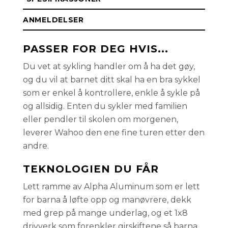
ANMELDELSER
PASSER FOR DEG HVIS...
Du vet at sykling handler om å ha det gøy,
og du vil at barnet ditt skal ha en bra sykkel
som er enkel å kontrollere, enkle å sykle på
og allsidig. Enten du sykler med familien
eller pendler til skolen om morgenen,
leverer Wahoo den ene fine turen etter den
andre.
TEKNOLOGIEN DU FÅR
Lett ramme av Alpha Aluminum som er lett
for barna å løfte opp og manøvrere, dekk
med grep på mange underlag, og et 1x8
drivverk som forenkler girskiftene så barna