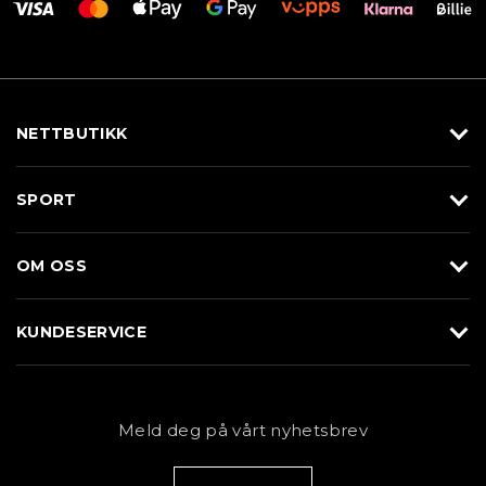
NETTBUTIKK
Utstyr
SPORT
Klær
Alpin/Topptur
Sko
OM OSS
Langrenn
Merkevarer
Om Braasport
Løp
KUNDESERVICE
Butikk
Sykkel
Kundeservice
NYHETSBREV
Bestill time
Fjell
Personvernerklæring
Meld deg på vårt nyhetsbrev
Blogg
Klær
Kjøpsvilkår
Bærekraft