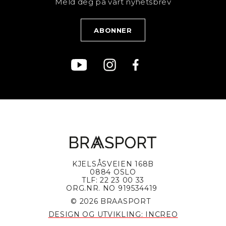
Meld deg på vårt nyhetsbrev
Blogg
Klær
Kjøpsvilkår
Bærekraft
KJELSÅSVEIEN 168B
0884 OSLO
TLF: 22 23 00 33
ORG.NR. NO 919534419
© 2026 BRAASPORT
DESIGN OG UTVIKLING: INCREO