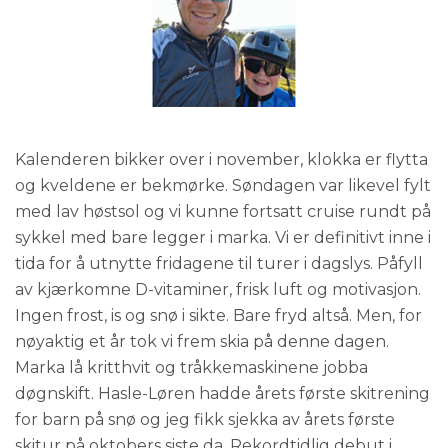
Kalenderen bikker over i november, klokka er flytta
og kveldene er bekmørke. Søndagen var likevel fylt
med lav høstsol og vi kunne fortsatt cruise rundt på
sykkel med bare legger i marka. Vi er definitivt inne i
tida for å utnytte fridagene til turer i dagslys. Påfyll
av kjærkomne D-vitaminer, frisk luft og motivasjon.
Ingen frost, is og snø i sikte. Bare fryd altså. Men, for
nøyaktig et år tok vi frem skia på denne dagen.
Marka lå kritthvit og tråkkemaskinene jobba
døgnskift. Hasle-Løren hadde årets første skitrening
for barn på snø og jeg fikk sjekka av årets første
skitur på oktobers siste da. Rekordtidlig debut i