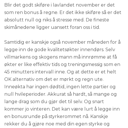
Blir det godt skiføre i lavlandet november er det
som ren bonus å regne. Er det ikke skiføre så er det
absolutt null og niks å stresse med. De fineste
skimånedene ligger uansett foran oss i tid.
Samtidig er kanskje også november måneden for å
legge inn de gode kvalitetsøkter innendørs. Selv
villmarkens og skogens mann må innrømme at få
økter er like effektiv tids og treningsmessig som en
45 minutters intervall inne. Og at dette er et helt
OK alternativ om det er mørkt og regn ute.
Inneøkta har ingen dødtid, ingen lette partier og
null hvileperioder. Akkurat så hardt, så mange og
lange drag som du gjør det til selv. Og snart
kommer jo vinteren. Det kan være lurt å legge inn
en bonusrunde på styrkerommet nå. Kanskje
rekker du å gjøre noe med din egen styrke og