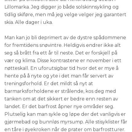
Lillomarka. Jeg digger jo både solskinnsykling og
tidlig skiføre, men må jeg velge velger jeg garantert
skia. Alle dager i uka.
Man kan jo bli deprimert av de dystre spådommene
for fremtidens snøvintre. Heldigvis endrer ikke alt
seg så brått fra ett år til neste. Det er forskjell på
vær og klima. Disse kontrastene er november i ett
nøtteskall. En uforutsigbar tid hvor det er mye å
hente på å nyte og yte i det man får servert av
treningsforhold. Er det mildt så nyt at
barmarksforholdene er strålende, kos deg med
tanken om at det sikkert er bedre enn resten av
landet. Er det barfrost åpner nye områder seg.
Plutselig kan man sykle og løpe der det vanligvis er
gjørmebad og bunnløs myrsump. Alle stisyklister får
en tåre i øyekroken når de prater om barfrostturer.