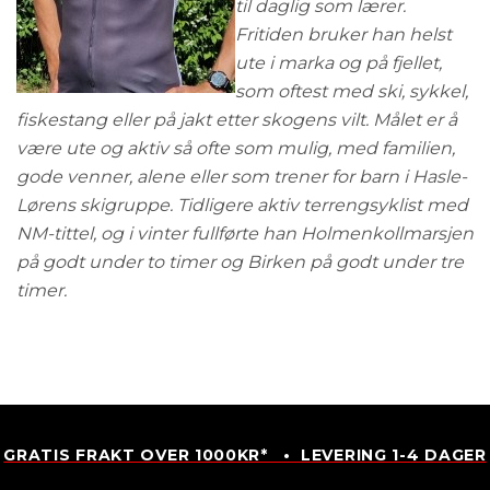
til daglig som lærer.
Fritiden bruker han helst
ute i marka og på fjellet,
som oftest med ski, sykkel,
fiskestang eller på jakt etter skogens vilt. Målet er å
være ute og aktiv så ofte som mulig, med familien,
gode venner, alene eller som trener for barn i Hasle-
Lørens skigruppe. Tidligere aktiv terrengsyklist med
NM-tittel, og i vinter fullførte han Holmenkollmarsjen
på godt under to timer og Birken på godt under tre
timer.
GRATIS FRAKT OVER 1000KR* • LEVERING 1-4 DAGER