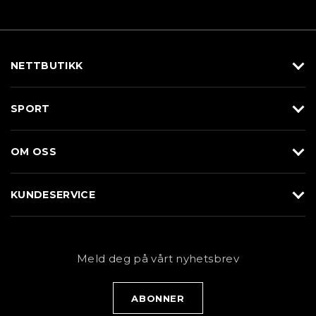
NETTBUTIKK
Utstyr
SPORT
Klær
Alpin/Topptur
Sko
OM OSS
Langrenn
Merkevarer
Om Braasport
Løp
KUNDESERVICE
Butikk
Sykkel
Kundeservice
NYHETSBREV
Bestill time
Fjell
Personvernerklæring
Meld deg på vårt nyhetsbrev
Blogg
Klær
Kjøpsvilkår
Bærekraft