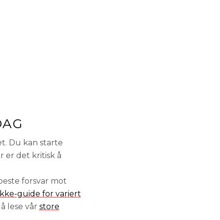
DAG
t. Du kan starte
 er det kritisk å
 beste forsvar mot
kke-guide for variert
å lese vår
store