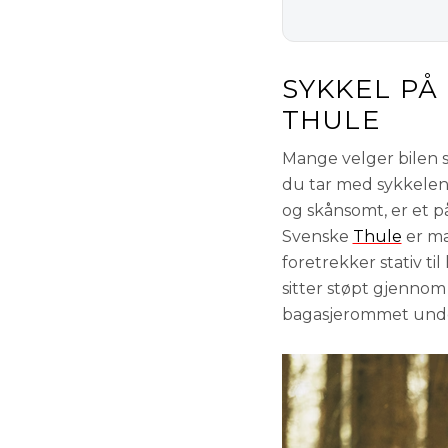
SYKKEL PÅ
THULE
Mange velger bilen s
du tar med sykkelen f
og skånsomt, er et pål
Svenske
Thule
er ma
foretrekker stativ ti
sitter støpt gjennom 
bagasjerommet unde