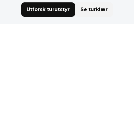
Utforsk turutstyr
Se turklær