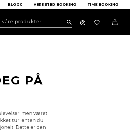
BLOGG
VERKSTED BOOKING
TIME BOOKING
Search
DEG PÅ
plevelser, men været
kket tur, enten du
sjonelt. Dette er den