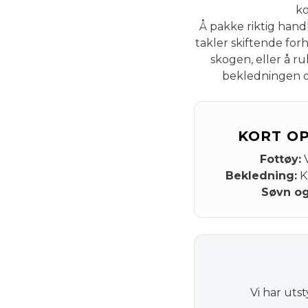
ko
Å pakke riktig hand
takler skiftende for
skogen, eller å ru
bekledningen og
KORT OP
Fottøy:
V
Bekledning:
Kl
Søvn og
Vi har uts