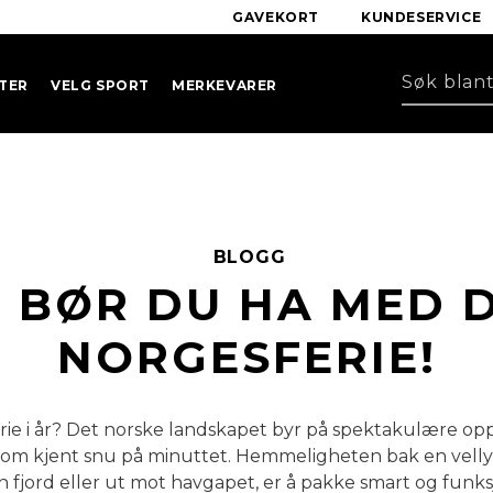
GAVEKORT
KUNDESERVICE
TER
VELG SPORT
MERKEVARER
BLOGG
 BØR DU HA MED 
NORGESFERIE!
rie i år? Det norske landskapet byr på spektakulære op
som kjent snu på minuttet. Hemmeligheten bak en velly
gs en fjord eller ut mot havgapet, er å pakke smart og funk