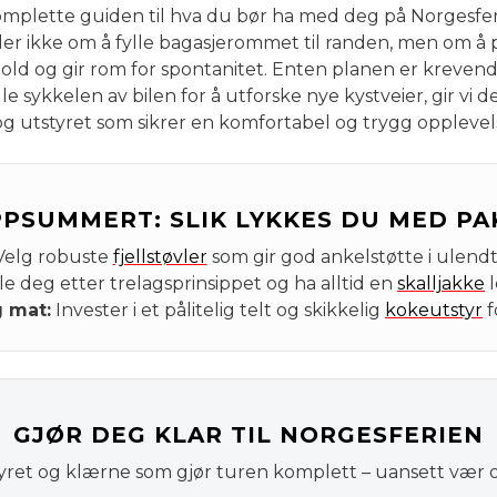
mplette guiden til hva du bør ha med deg på Norgesfer
ler ikke om å fylle bagasjerommet til randen, men om å p
hold og gir rom for spontanitet. Enten planen er krevende
lle sykkelen av bilen for å utforske nye kystveier, gir vi 
 utstyret som sikrer en komfortabel og trygg opplevels
PSUMMERT: SLIK LYKKES DU MED P
elg robuste
fjellstøvler
som gir god ankelstøtte i ulendt
e deg etter trelagsprinsippet og ha alltid en
skalljakke
l
 mat:
Invester i et pålitelig telt og skikkelig
kokeutstyr
f
GJØR DEG KLAR TIL NORGESFERIEN
tyret og klærne som gjør turen komplett – uansett vær 