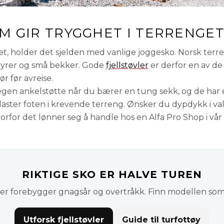
M GIR TRYGGHET I TERRENGE
let, holder det sjelden med vanlige joggesko. Norsk terre
myrer og små bekker. Gode
fjellstøvler
er derfor en av de 
r før avreise.
rlegen ankelstøtte når du bærer en tung sekk, og de har 
laster foten i krevende terreng. Ønsker du dypdykk i val
vorfor det lønner seg å handle hos en Alfa Pro Shop i vår
RIKTIGE SKO ER HALVE TUREN
ler forebygger gnagsår og overtråkk. Finn modellen som 
Utforsk fjellstøvler
Guide til turfottøy