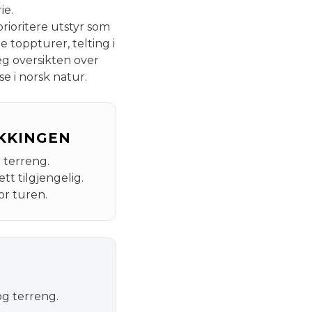
ie.
rioritere utstyr som
 toppturer, telting i
deg oversikten over
e i norsk natur.
AKKINGEN
 terreng.
ett tilgjengelig.
or turen.
og terreng.