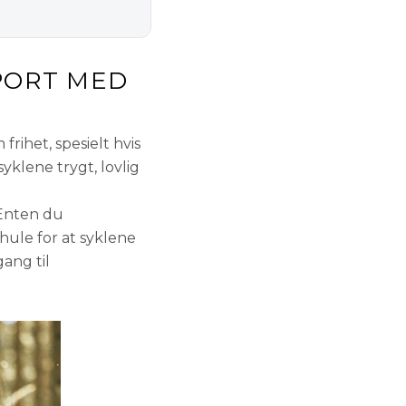
SPORT MED
ihet, spesielt hvis
yklene trygt, lovlig
 Enten du
Thule for at syklene
gang til