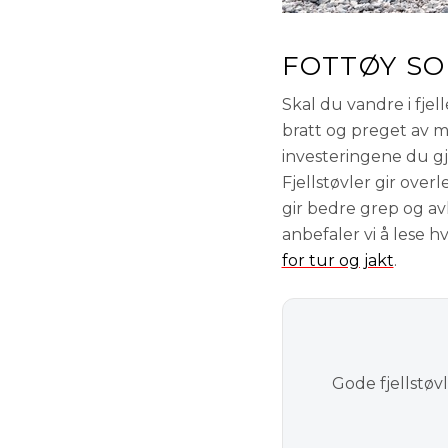
FOTTØY SO
Skal du vandre i fjel
bratt og preget av 
investeringene du gjø
Fjellstøvler gir ove
gir bedre grep og av
anbefaler vi å lese h
for tur og jakt
.
Gode fjellstøv