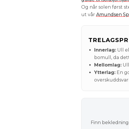
Og når solen først st
ut vår
Amundsen Spo
TRELAGSPR
Innerlag:
Ull e
bomull, da dette
Mellomlag:
Ull
Ytterlag:
En go
overskuddsvarm
Finn bekledning