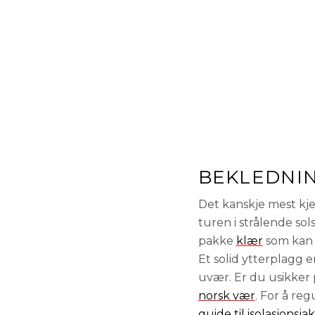
BEKLEDNIN
Det kanskje mest kj
turen i strålende sol
pakke
klær
som kan 
Et solid ytterplagg 
uvær. Er du usikker 
norsk vær
. For å re
guide til isolasjonsja