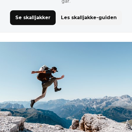
går.
Se skalljakker
Les skalljakke-guiden