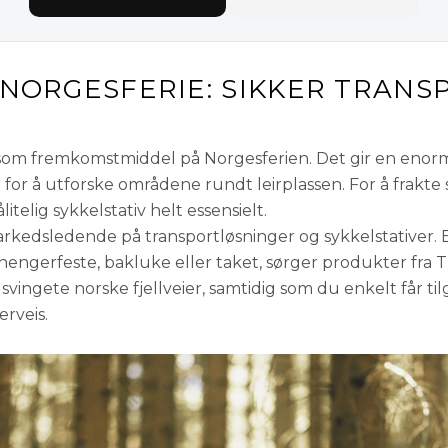
 NORGESFERIE: SIKKER TRAN
om fremkomstmiddel på Norgesferien. Det gir en enorm fr
or å utforske områdene rundt leirplassen. For å frakte s
itelig sykkelstativ helt essensielt.
rkedsledende på transportløsninger og sykkelstativer.
l hengerfeste, bakluke eller taket, sørger produkter fra 
svingete norske fjellveier, samtidig som du enkelt får til
rveis.