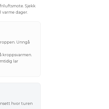
friluftsmote. Sjekk
il varme dager.
 kroppen. Unngå
på kroppsvarmen.
tidig lar
nsett hvor turen