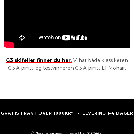
G3 skifeller finner du her.
Vi har både klassikeren
G3 Alpinist, og testvinneren G3 Alpinist LT Mohair.
GRATIS FRAKT OVER 1000KR* • LEVERING 1-4 DAGER