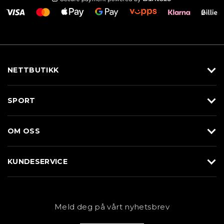
NETTBUTIKK
Utstyr
SPORT
Klær
Alpin/Topptur
Sko
OM OSS
Langrenn
Merkevarer
Om Braasport
Løp
KUNDESERVICE
Butikk
Sykkel
Kundeservice
NYHETSBREV
Bestill time
Fjell
Personvernerklæring
Meld deg på vårt nyhetsbrev
Blogg
Klær
Kjøpsvilkår