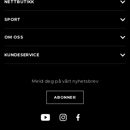
NETTBUTIKK
Utstyr
SPORT
Klær
Alpin/Topptur
Sko
OM OSS
Langrenn
Merkevarer
Om Braasport
Løp
KUNDESERVICE
Butikk
Sykkel
Kundeservice
NYHETSBREV
Bestill time
Fjell
Personvernerklæring
Meld deg på vårt nyhetsbrev
Blogg
Klær
Kjøpsvilkår
Bærekraft