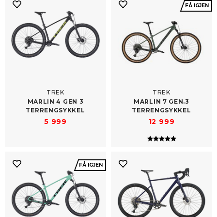
FÅ IGJEN
TREK
TREK
MARLIN 4 GEN 3
MARLIN 7 GEN.3
TERRENGSYKKEL
TERRENGSYKKEL
5 999
12 999
Karakter:
5.0 av 5 mulig
FÅ IGJEN