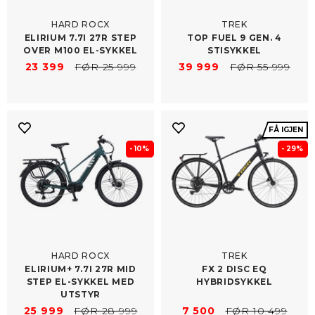
HARD ROCX
TREK
ELIRIUM 7.7I 27R STEP
TOP FUEL 9 GEN. 4
OVER M100 EL-​SYKKEL
STISYKKEL
23 399
FØR 25 999
39 999
FØR 55 999
FÅ IGJEN
- 10%
- 29%
HARD ROCX
TREK
ELIRIUM+ 7.7I 27R MID
FX 2 DISC EQ
STEP EL-​SYKKEL MED
HYBRIDSYKKEL
UTSTYR
25 999
FØR 28 999
7 500
FØR 10 499