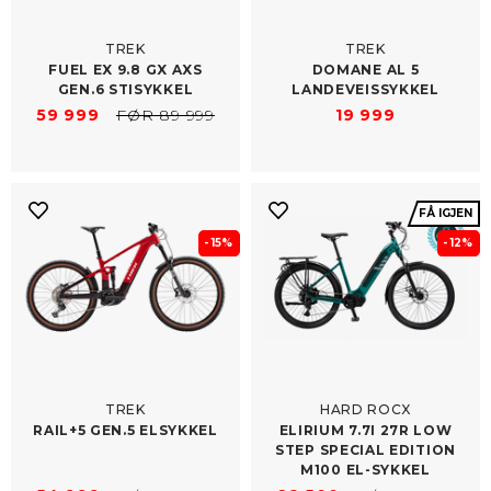
TREK
TREK
FUEL EX 9.8 GX AXS
DOMANE AL 5
GEN.6 STISYKKEL
LANDEVEISSYKKEL
59 999
FØR 89 999
19 999
FÅ IGJEN
- 15%
- 12%
TREK
HARD ROCX
RAIL+5 GEN.5 ELSYKKEL
ELIRIUM 7.7I 27R LOW
STEP SPECIAL EDITION
M100 EL-​SYKKEL