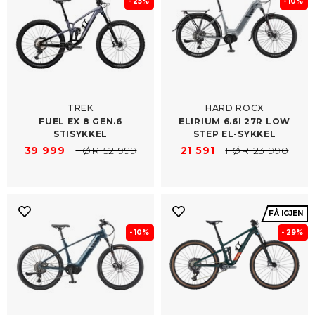
- 25%
- 10%
TREK
HARD ROCX
FUEL EX 8 GEN.6
ELIRIUM 6.6I 27R LOW
STISYKKEL
STEP EL-​SYKKEL
39 999
FØR 52 999
21 591
FØR 23 990
FÅ IGJEN
- 10%
- 29%