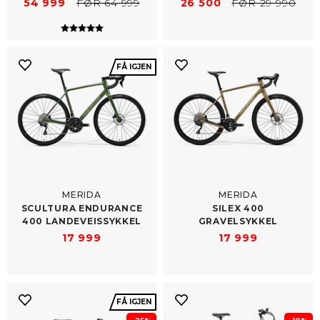
54 999
FØR 64 999
26 500
FØR 29 990
Karakter:
5.0 av 5 mulige
FÅ IGJEN
MERIDA
MERIDA
SCULTURA ENDURANCE
SILEX 400
400 LANDEVEISSYKKEL
GRAVELSYKKEL
17 999
17 999
FÅ IGJEN