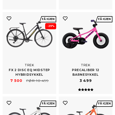
FÅ IGJEN
FÅ IGJEN
- 29%
TREK
TREK
FX 2 DISC EQ MIDSTEP
PRECALIBER 12
HYBRIDSYKKEL
BARNESYKKEL
7 500
FØR 10 499
3 499
Karakter:
5.0 av 5 mulig
FÅ IGJEN
FÅ IGJEN