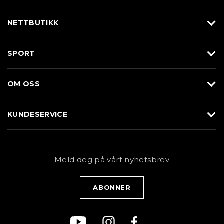
NETTBUTIKK
Utstyr
SPORT
Klær
Alpin/Topptur
Sko
OM OSS
Langrenn
Merkevarer
Om Braasport
Løp
KUNDESERVICE
Butikk
Sykkel
Kundeservice
NYHETSBREV
Bestill time
Fjell
Personvernerklæring
Meld deg på vårt nyhetsbrev
Blogg
Klær
Kjøpsvilkår
Bærekraft