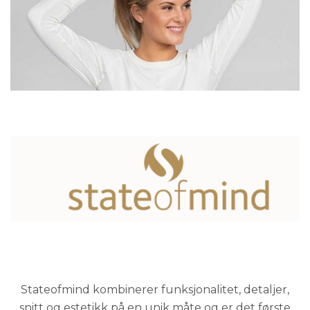
Stateofmind kombinerer funksjonalitet, detaljer,
snitt og estetikk på en unik måte og er det første