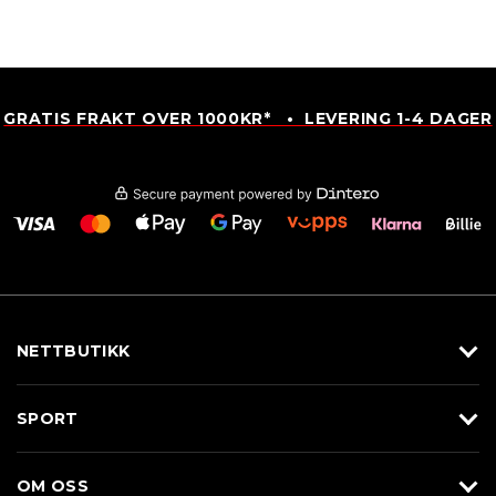
GRATIS FRAKT OVER 1000KR* • LEVERING 1-4 DAGER
NETTBUTIKK
Utstyr
SPORT
Klær
Alpin/Topptur
Sko
OM OSS