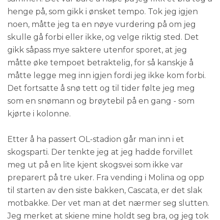
henge på, som gikk i ønsket tempo. Tok jeg igjen
noen, måtte jeg ta en nøye vurdering på om jeg
skulle gå forbi eller ikke, og velge riktig sted. Det
gikk såpass mye saktere utenfor sporet, at jeg
måtte øke tempoet betraktelig, for så kanskje å
måtte legge meg inn igjen fordi jeg ikke kom forbi.
Det fortsatte å snø tett og til tider følte jeg meg
som en snømann og brøytebil på en gang - som
kjørte i kolonne.
Etter å ha passert OL-stadion går man inn i et
skogsparti. Der tenkte jeg at jeg hadde forvillet
meg ut på en lite kjent skogsvei som ikke var
preparert på tre uker. Fra vending i Molina og opp
til starten av den siste bakken, Cascata, er det slak
motbakke. Der vet man at det nærmer seg slutten.
Jeg merket at skiene mine holdt seg bra, og jeg tok