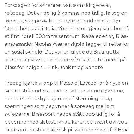
Torsdagen før skirennet var, som tidligere år,
reisedag. Det er deilig å komme ned tidlig, få seg en
løpetur, slappe av litt og nyte en god middag før
første hele dag i Italia. Vi er en stor gjeng som bor på
et fint hotell 500m fra sentrum. Reiseleder og Braa-
ambassadør Nicolas Wærenskjold legger til rette for
en sosial skihelg. Det var en glede da Braa-gutta
ankom, og vi visste vi hadde våre viktigste menn på
plass for helgen – Eirik, Joakim og Sondre.
Fredag kjørte vi opp til Passo di Lavazé for å nyte en
skitur i strålende sol. Der er vi ikke alene i løypene,
men det er deilig å kjenne på stemningen og
spenningen som begynner å spre seg mellom
skiløperne. Braasport hadde stått opp tidlig for å
begynne med skitest. Ivrige karer, og svært dyktige.
Tradisjon tro stod italiensk pizza på menyen for Braa