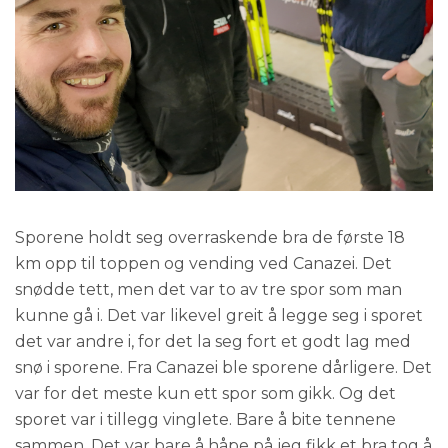
Sporene holdt seg overraskende bra de første 18
km opp til toppen og vending ved Canazei. Det
snødde tett, men det var to av tre spor som man
kunne gå i. Det var likevel greit å legge seg i sporet
det var andre i, for det la seg fort et godt lag med
snø i sporene. Fra Canazei ble sporene dårligere. Det
var for det meste kun ett spor som gikk. Og det
sporet var i tillegg vinglete. Bare å bite tennene
sammen. Det var bare å håpe på jeg fikk et bra tog å