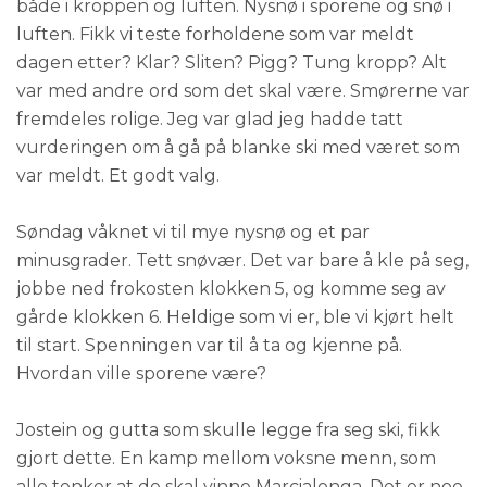
både i kroppen og luften. Nysnø i sporene og snø i
luften. Fikk vi teste forholdene som var meldt
dagen etter? Klar? Sliten? Pigg? Tung kropp? Alt
var med andre ord som det skal være. Smørerne var
fremdeles rolige. Jeg var glad jeg hadde tatt
vurderingen om å gå på blanke ski med været som
var meldt. Et godt valg.
Søndag våknet vi til mye nysnø og et par
minusgrader. Tett snøvær. Det var bare å kle på seg,
jobbe ned frokosten klokken 5, og komme seg av
gårde klokken 6. Heldige som vi er, ble vi kjørt helt
til start. Spenningen var til å ta og kjenne på.
Hvordan ville sporene være?
Jostein og gutta som skulle legge fra seg ski, fikk
gjort dette. En kamp mellom voksne menn, som
alle tenker at de skal vinne Marcialonga. Det er noe