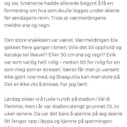
og oss. Smørerne hadde allerede begynt å få en
formening om hva som skulle legges under skiene
før søndagens renn. Tross at værmeldingene
meldte snø og regn.
Den store snakkisen var været. Værmeldingen ble
sjekket flere ganger i timen. Ville det bli opphold og
kanskje sol likevel? Eller 30 cm snø og regn? Eirik
var som vanlig helt rolig – nesten litt for rolig for en
som meg som er stresset. Været får man jo uansett
ikke gjort noe med, og Braagutta kan man stole på.
Det er ikke vits å stresse, har jeg lært.
Lørdag pleier vi å tusle rundt på stadion i Val di
Fiemme, men i år var stadion stengt grunnet OL to
uker senere. Da var det bare å spenne på seg skiene
litt lenger opp i løypa og kjenne på spenningen