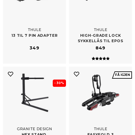
THULE
THULE
13 TIL 7 PIN ADAPTER
HIGH-​GRADE LOCK
SYKKELLÅS TIL EPOS
349
849
Karakter:
5.0 av 5 mulig
FÅ IGJEN
- 30%
GRANITE DESIGN
THULE
HEX STAND,
EASYFOLD 3