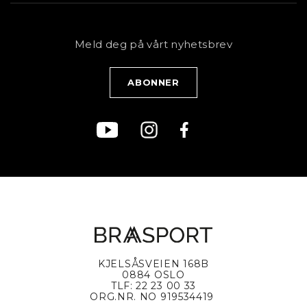
Sykkel
Kundeservice
NYHETSBREV
Bestill time
Fjell
Personvernerklæring
Meld deg på vårt nyhetsbrev
Blogg
Klær
Kjøpsvilkår
Bærekraft
KJELSÅSVEIEN 168B
0884 OSLO
TLF: 22 23 00 33
ORG.NR. NO 919534419