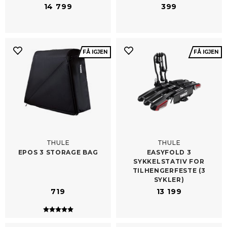
14 799
399
FÅ IGJEN
FÅ IGJEN
THULE
THULE
EPOS 3 STORAGE BAG
EASYFOLD 3
SYKKELSTATIV FOR
TILHENGERFESTE (3
SYKLER)
719
13 199
Karakter:
5.0 av 5 mulige