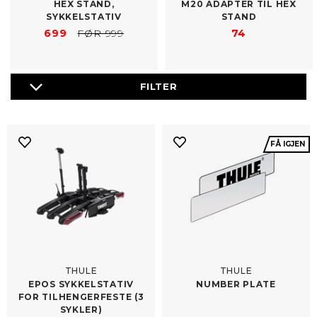
HEX STAND,
M20 ADAPTER TIL HEX
oppbevaring er. Med riktig sykkelstativ blir transporten både
SYKKELSTATIV
STAND
enklere og tryggere – enten du skal til marka, fjellet eller
699
FØR 999
74
sykkelferie i Europa.
FÅ IGJEN
THULE
THULE
EPOS SYKKELSTATIV
NUMBER PLATE
FOR TILHENGERFESTE (3
SYKLER)