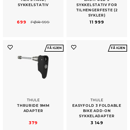
SYKKELSTATIV
SYKKELSTATIV FOR
TILHENGERFESTE (2
SYKLER)
699
FØR 999
11 999
FÅ IGJEN
FÅ IGJEN
THULE
THULE
THRURIDE 9MM
EASYFOLD 3 FOLDABLE
ADAPTER
BIKE ADD-​ON
SYKKELADAPTER
379
3 149