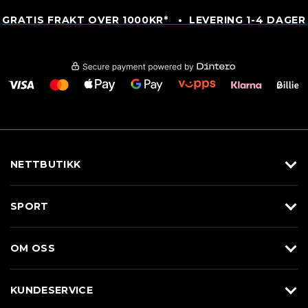
GRATIS FRAKT OVER 1000KR* • LEVERING 1-4 DAGER
NETTBUTIKK
Utstyr
SPORT
Klær
Alpin/Topptur
Sko
OM OSS
Langrenn
Merkevarer
Om Braasport
Løp
KUNDESERVICE
Butikk