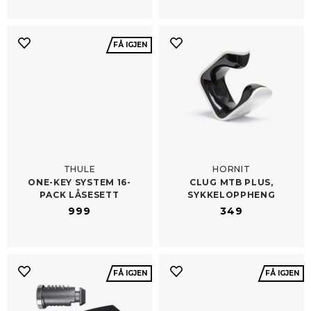
FÅ IGJEN
THULE
HORNIT
ONE-​KEY SYSTEM 16-
CLUG MTB PLUS,
PACK LÅSESETT
SYKKELOPPHENG
999
349
FÅ IGJEN
FÅ IGJEN