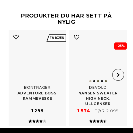
PRODUKTER DU HAR SETT PÅ
NYLIG
FÅ IGJEN
- 25%
BONTRAGER
DEVOLD
ADVENTURE BOSS,
NANSEN SWEATER
RAMMEVESKE
HIGH NECK,
ULLGENSER
1 299
1 574
FØR 2 099
Karakter:
4.0 av 5 mulige
Karakter:
4.8 av 5 mulig