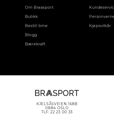
Om Braasport
Kundeservi
Butikk
Personverne
Bestill time
Kjøpsvilkår
Blogg
Bærekraft
KJELSÅSVEIEN 168B
0884 OSLO
TLF: 22 23 00 33