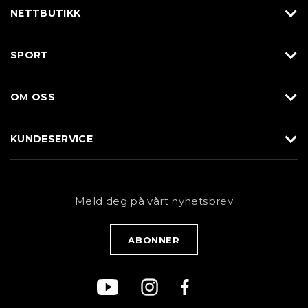
NETTBUTIKK
Utstyr
SPORT
Klær
Alpin/Topptur
Sko
OM OSS
Langrenn
Merkevarer
Om Braasport
Løp
KUNDESERVICE
Butikk
Sykkel
Kundeservice
NYHETSBREV
Bestill time
Fjell
Personvernerklæring
Meld deg på vårt nyhetsbrev
Blogg
Klær
Kjøpsvilkår
Bærekraft