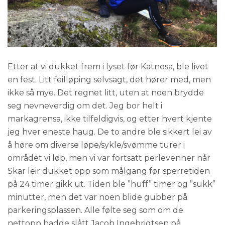
Etter at vi dukket frem i lyset før Katnosa, ble livet
en fest. Litt feilløping selvsagt, det hører med, men
ikke så mye. Det regnet litt, uten at noen brydde
seg nevneverdig om det. Jeg bor helt i
markagrensa, ikke tilfeldigvis, og etter hvert kjente
jeg hver eneste haug. De to andre ble sikkert lei av
å høre om diverse løpe/sykle/svømme turer i
området vi løp, men vi var fortsatt perlevenner når
Skar leir dukket opp som målgang før sperretiden
på 24 timer gikk ut. Tiden ble ”huff” timer og ”sukk”
minutter, men det var noen blide gubber på
parkeringsplassen. Alle følte seg som om de
nettopp hadde slått Jacob Ingebrigtsen på