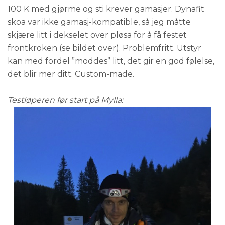
100 K med gjørme og sti krever gamasjer. Dynafit
skoa var ikke gamasj-kompatible, så jeg måtte
skjære litt i dekselet over pløsa for å få festet
frontkroken (se bildet over). Problemfritt. Utstyr
kan med fordel ”moddes” litt, det gir en god følelse,
det blir mer ditt. Custom-made.
Testløperen før start på Mylla: