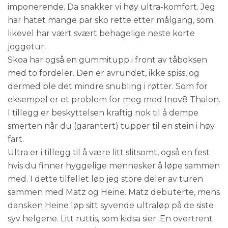
imponerende. Da snakker vi høy ultra-komfort. Jeg
har hatet mange par sko rette etter målgang, som
likevel har vært svært behagelige neste korte
joggetur.
Skoa har også en gummitupp i front av tåboksen
med to fordeler. Den er avrundet, ikke spiss, og
dermed ble det mindre snubling i røtter. Som for
eksempel er et problem for meg med Inov8 Thalon.
I tillegg er beskyttelsen kraftig nok til å dempe
smerten når du (garantert) tupper til en stein i høy
fart.
Ultra er i tillegg til å være litt slitsomt, også en fest
hvis du finner hyggelige mennesker å løpe sammen
med. I dette tilfellet løp jeg store deler av turen
sammen med Matz og Heine. Matz debuterte, mens
dansken Heine løp sitt syvende ultraløp på de siste
syv helgene. Litt ruttis, som kidsa sier. En overtrent