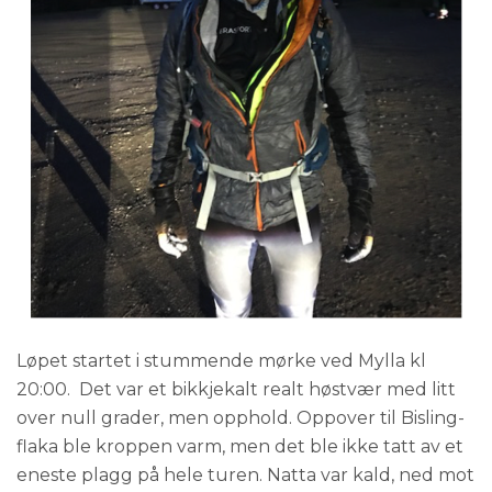
Løpet startet i stummende mørke ved Mylla kl
20:00. Det var et bikkjekalt realt høstvær med litt
over null grader, men opphold. Oppover til Bisling-
flaka ble kroppen varm, men det ble ikke tatt av et
eneste plagg på hele turen. Natta var kald, ned mot