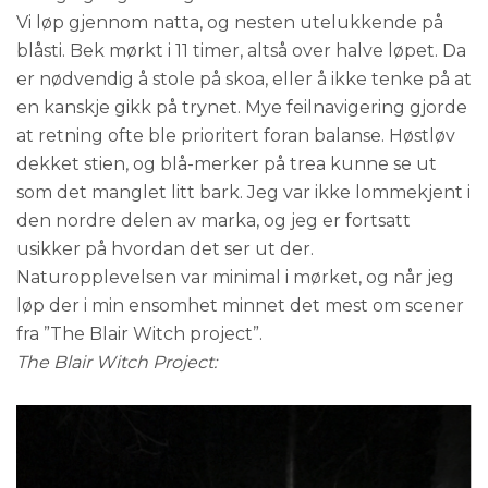
Vi løp gjennom natta, og nesten utelukkende på
blåsti. Bek mørkt i 11 timer, altså over halve løpet. Da
er nødvendig å stole på skoa, eller å ikke tenke på at
en kanskje gikk på trynet. Mye feilnavigering gjorde
at retning ofte ble prioritert foran balanse. Høstløv
dekket stien, og blå-merker på trea kunne se ut
som det manglet litt bark. Jeg var ikke lommekjent i
den nordre delen av marka, og jeg er fortsatt
usikker på hvordan det ser ut der.
Naturopplevelsen var minimal i mørket, og når jeg
løp der i min ensomhet minnet det mest om scener
fra ”The Blair Witch project”.
The Blair Witch Project: