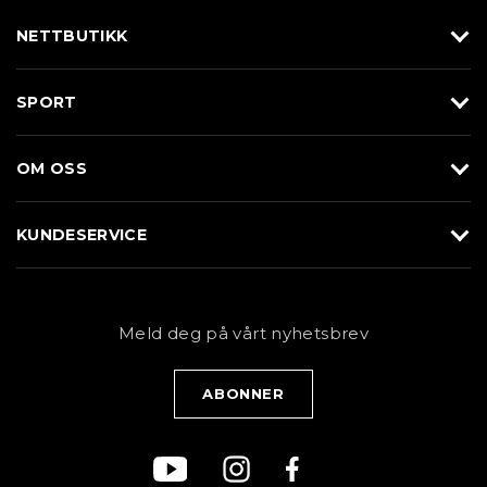
NETTBUTIKK
Utstyr
SPORT
Klær
Alpin/Topptur
Sko
OM OSS
Langrenn
Merkevarer
Om Braasport
Løp
KUNDESERVICE
Butikk
Sykkel
Kundeservice
NYHETSBREV
Bestill time
Fjell
Personvernerklæring
Meld deg på vårt nyhetsbrev
Blogg
Klær
Kjøpsvilkår
Bærekraft