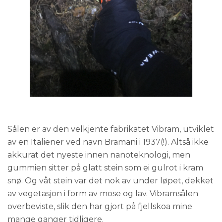
Sålen er av den velkjente fabrikatet Vibram, utviklet
av en Italiener ved navn Bramani i 1937(!). Altså ikke
akkurat det nyeste innen nanoteknologi, men
gummien sitter på glatt stein som ei gulrot i kram
snø. Og våt stein var det nok av under løpet, dekket
av vegetasjon i form av mose og lav. Vibramsålen
overbeviste, slik den har gjort på fjellskoa mine
mange ganger tidligere.