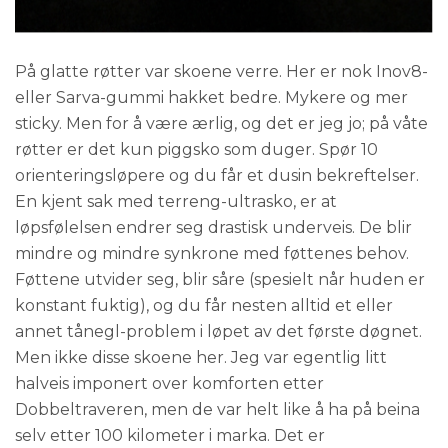
På glatte røtter var skoene verre. Her er nok Inov8-
eller Sarva-gummi hakket bedre. Mykere og mer
sticky. Men for å være ærlig, og det er jeg jo; på våte
røtter er det kun piggsko som duger. Spør 10
orienteringsløpere og du får et dusin bekreftelser.
En kjent sak med terreng-ultrasko, er at
løpsfølelsen endrer seg drastisk underveis. De blir
mindre og mindre synkrone med føttenes behov.
Føttene utvider seg, blir såre (spesielt når huden er
konstant fuktig), og du får nesten alltid et eller
annet tånegl-problem i løpet av det første døgnet.
Men ikke disse skoene her. Jeg var egentlig litt
halveis imponert over komforten etter
Dobbeltraveren, men de var helt like å ha på beina
selv etter 100 kilometer i marka. Det er