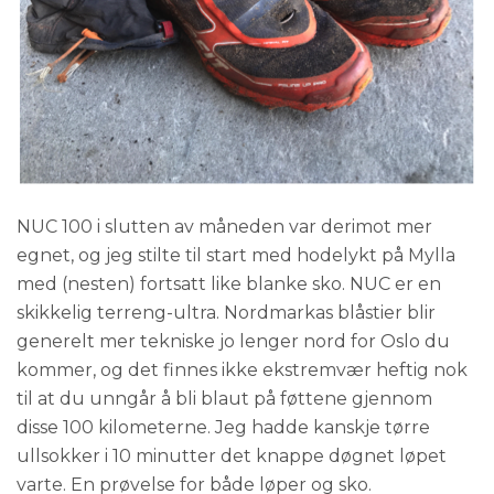
NUC 100 i slutten av måneden var derimot mer
egnet, og jeg stilte til start med hodelykt på Mylla
med (nesten) fortsatt like blanke sko. NUC er en
skikkelig terreng-ultra. Nordmarkas blåstier blir
generelt mer tekniske jo lenger nord for Oslo du
kommer, og det finnes ikke ekstremvær heftig nok
til at du unngår å bli blaut på føttene gjennom
disse 100 kilometerne. Jeg hadde kanskje tørre
ullsokker i 10 minutter det knappe døgnet løpet
varte. En prøvelse for både løper og sko.