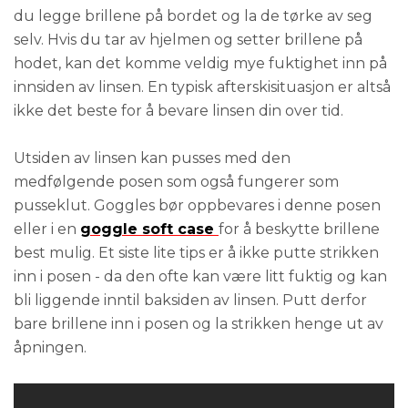
du legge brillene på bordet og la de tørke av seg
selv. Hvis du tar av hjelmen og setter brillene på
hodet, kan det komme veldig mye fuktighet inn på
innsiden av linsen. En typisk afterskisituasjon er altså
ikke det beste for å bevare linsen din over tid.
Utsiden av linsen kan pusses med den
medfølgende posen som også fungerer som
pusseklut. Goggles bør oppbevares i denne posen
eller i en
goggle soft case
for å beskytte brillene
best mulig. Et siste lite tips er å ikke putte strikken
inn i posen - da den ofte kan være litt fuktig og kan
bli liggende inntil baksiden av linsen. Putt derfor
bare brillene inn i posen og la strikken henge ut av
åpningen.