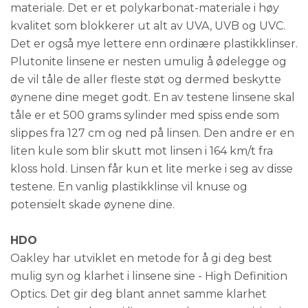
materiale. Det er et polykarbonat-materiale i høy
kvalitet som blokkerer ut alt av UVA, UVB og UVC.
Det er også mye lettere enn ordinære plastikklinser.
Plutonite linsene er nesten umulig å ødelegge og
de vil tåle de aller fleste støt og dermed beskytte
øynene dine meget godt. En av testene linsene skal
tåle er et 500 grams sylinder med spiss ende som
slippes fra 127 cm og ned på linsen. Den andre er en
liten kule som blir skutt mot linsen i 164 km/t fra
kloss hold. Linsen får kun et lite merke i seg av disse
testene. En vanlig plastikklinse vil knuse og
potensielt skade øynene dine.
HDO
Oakley har utviklet en metode for å gi deg best
mulig syn og klarhet i linsene sine - High Definition
Optics. Det gir deg blant annet samme klarhet