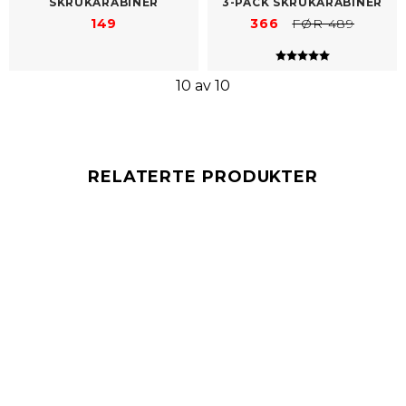
SKRUKARABINER
3-​PACK SKRUKARABINER
149
366
FØR 489
Karakter:
5.0 av 5 mulig
10 av 10
RELATERTE PRODUKTER