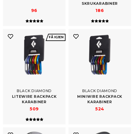
SKRUKARABINER
96
186
Karakter:
5.0 av 5 mulige
Karakter:
5.0 av 5 mulig
FÅ IGJEN
BLACK DIAMOND
BLACK DIAMOND
LITEWIRE RACKPACK
MINIWIRE RACKPACK
KARABINER
KARABINER
509
524
Karakter:
5.0 av 5 mulige