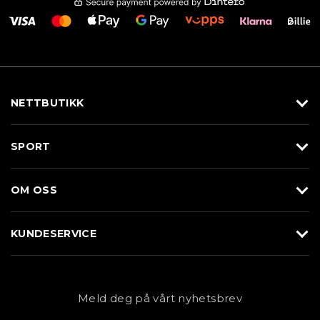
NETTBUTIKK
Utstyr
SPORT
Klær
Alpin/Topptur
Sko
OM OSS
Langrenn
Merkevarer
Om Braasport
Løp
KUNDESERVICE
Butikk
Sykkel
Kundeservice
NYHETSBREV
Bestill time
Fjell
Personvernerklæring
Meld deg på vårt nyhetsbrev
Blogg
Klær
Kjøpsvilkår