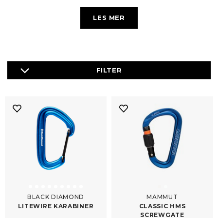
LES MER
Karabinere brukes til å koble tau og utstyr sammen, og de
kan ha forskjellige typer porter, som skrulås eller wireporter,
for å sikre at de ikke åpner seg ved et uhell. Noen
karabinere er også utstyrt med en nese som hindrer tau
eller utstyr i å kile seg fast når de kobles sammen.
Karabinere er en viktig del av klatreutstyr og brukes ofte
sammen med klatretau og klatresele for å gi en sikker og
effektiv klatreopplevelse. Det er viktig å velge riktig type
karabiner for den spesifikke klatreoppgaven og å følge
sikkerhetsprosedyrer for å unngå ulykker eller skader.
BLACK DIAMOND
MAMMUT
LITEWIRE KARABINER
CLASSIC HMS
SCREWGATE