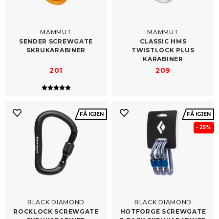
MAMMUT
MAMMUT
SENDER SCREWGATE
CLASSIC HMS
SKRUKARABINER
TWISTLOCK PLUS
KARABINER
201
209
Karakter:
5.0 av 5 mulige
FÅ IGJEN
FÅ IGJEN
- 25%
BLACK DIAMOND
BLACK DIAMOND
ROCKLOCK SCREWGATE
HOTFORGE SCREWGATE