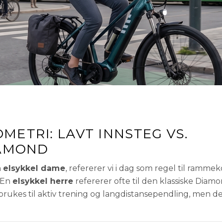
ETRI: LAVT INNSTEG VS.
IAMOND
n
elsykkel dame
, refererer vi i dag som regel til ramme
 En
elsykkel herre
refererer ofte til den klassiske Dia
ukes til aktiv trening og langdistansependling, men de