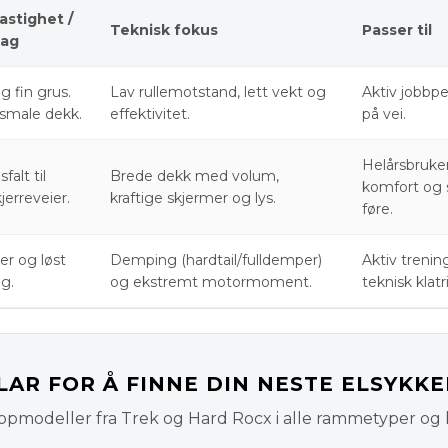
stighet /
Teknisk fokus
Passer til
lag
g fin grus.
Lav rullemotstand, lett vekt og
Aktiv jobbpe
 smale dekk.
effektivitet.
på vei.
Helårsbruke
sfalt til
Brede dekk med volum,
komfort og s
jerreveier.
kraftige skjermer og lys.
føre.
ter og løst
Demping (hardtail/fulldemper)
Aktiv trenin
g.
og ekstremt motormoment.
teknisk klatr
LAR FOR Å FINNE DIN NESTE ELSYKKE
oppmodeller fra Trek og Hard Rocx i alle rammetyper og 