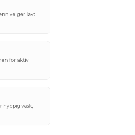
enn velger lavt
en for aktiv
er hyppig vask,