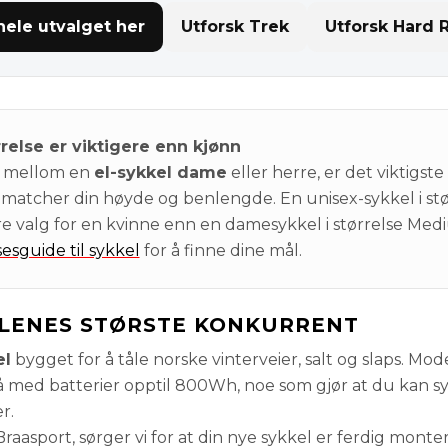
hele utvalget her
Utforsk Trek
Utforsk Hard 
rrelse er viktigere enn kjønn
e mellom en
el-sykkel dame
eller herre, er det viktigste
matcher din høyde og benlengde. En unisex-sykkel i stø
e valg for en kvinne enn en damesykkel i størrelse Med
esguide til sykkel
for å finne dine mål.
ILENES STØRSTE KONKURRENT
el
bygget for å tåle norske vinterveier, salt og slaps. Mod
 med batterier opptil 800Wh, noe som gjør at du kan sy
r.
aasport, sørger vi for at din nye sykkel er ferdig montert