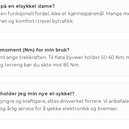
 på en elsykkel dame?
er en funksjonell fordel, ikke et kjønnsspørsmål. Mange m
het og komfort i travel bytrafikk.
rmoment (Nm) for min bruk?
angir trekkraften. Til flate byveier holder 50-60 Nm, m
og terreng bør du sikte mot 85 Nm.
holder jeg min nye el-sykkel?
tyngre og kraftigere, slites drivverket fortere. Vi anbefal
og årlig service for å sjekke elektronikk og bremser.