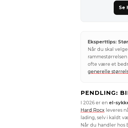
Se 
Eksperttips: Stø
Når du skal velg
rammestørrelsen 
ofte være et bedr
generelle størrels
PENDLING: B
I 2026 er en
el-sykk
Hard Rocx
leveres nå
lading, selv i kaldt væ
Når du handler hos Br