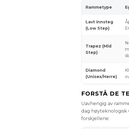
Rammetype
E
Lavt innsteg
Å
(Low Step)
En
N
Trapez (Mid
m
Step)
d
Diamond
K
(Unisex/Herre)
ov
FORSTÅ DE T
Uavhengig av rammet
dag høyteknologisk uts
forskjellene: