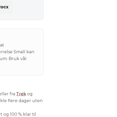
Rocx
 at
rrelse Small kan
ium. Bruk vår
eller fra
Trek
og
kle flere dager uten
 og 100 % klar til