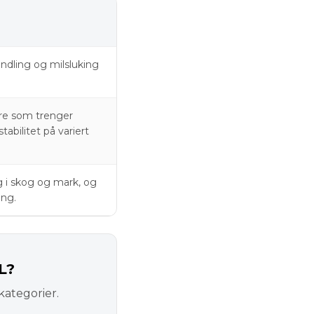
ndling og milsluking
re som trenger
tabilitet på variert
g i skog og mark, og
ing.
L?
kategorier.