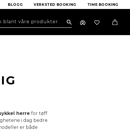
BLOGG
VERKSTED BOOKING
TIME BOOKING
Search
TIG
sykkel herre
for tøff
ighetene i dag bedre
modeller er både