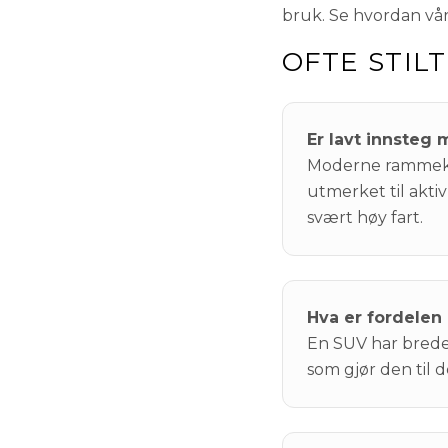
bruk. Se hvordan v
OFTE STIL
Er lavt innsteg m
Moderne rammekons
utmerket til aktiv
svært høy fart.
Hva er fordelen
En SUV har breder
som gjør den til 