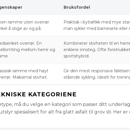
genskaper
Bruksfordel
pen ramme uten overrør.
Praktisk i bytrafikk med mye start
kel å stige av og på.
man sykler med barnesete eller 
edsenket overrør. En
Kombinerer stivheten til en he
ellomting mellom herre og
enklere innsteg. Ofte foretrukket
ame.
sportshybrid.
lassisk ramme med høyt
Gir den mest responsive følelsen 
errør. Maksimal stivhet.
stående sykling. Ideelt for treni
EKNISKE KATEGORIENE
ype, må du velge en kategori som passer ditt underlag
tyr spesialisert for alt fra glatt asfalt til grov sti. Her er