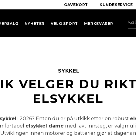
GAVEKORT
KUNDESERVICE
MERSALG
NYHETER
VELG SPORT
MERKEVARER
SYKKEL
IK VELGER DU RIK
ELSYKKEL
-sykkel
i 2026? Enten du er på utkikk etter en robust
el
omfortabel
elsykkel dame
med lavt innsteg, er valgmul
Utviklingen innen motorer og batterier gjør at dagens 