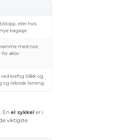
/stopp, eller hvis
mye bagasje.
rreramme med noe
 for aktiv
ved kraftig tråkk og
ng og teknisk terreng.
. En
el sykkel
er i
 de viktigste