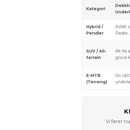
Dekkha
Kategori
Under
Hybrid /
Asfalt o
Pendler
Raske,
SUV / All-
Alt fra a
terrain
grove k
E-MTB
Sti, røt
(Terreng)
underla
K
Vi fører t