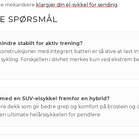
åre mekanikere
klargjør din el-sykkel for sending
.
TE SPØRSMÅL
indre stabilt for aktiv trening?
truksjoner med integrert batteri er så stive at lavt i
 sykling. Forskjellen i stivhet merkes kun ved ekstrem be
 med en SUV-elsykkel fremfor en hybrid?
e dekk som gir bedre grep og komfort på brostein og då
den ultimate helårssykkelen for pendlere.