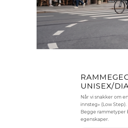
RAMMEGEOM
UNISEX/D
Når vi snakker om e
innsteg» (Low Step).
Begge rammetyper br
egenskaper.