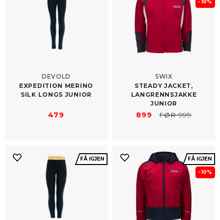
- 10%
DEVOLD
SWIX
EXPEDITION MERINO
STEADY JACKET,
SILK LONGS JUNIOR
LANGRENNSJAKKE
JUNIOR
479
899
FØR 999
FÅ IGJEN
FÅ IGJEN
- 10%