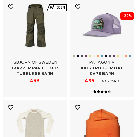
FÅ IGJEN
- 20%
ISBJÖRN OF SWEDEN
PATAGONIA
TRAPPER PANT II KIDS
KIDS TRUCKER HAT
TURBUKSE BARN
CAPS BARN
499
439
FØR 549
Karakter:
4.9 av 5 mulig