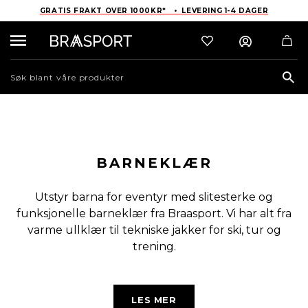
GRATIS FRAKT OVER 1000KR* • LEVERING 1-4 DAGER
Sea
BARNEKLÆR
Utstyr barna for eventyr med slitesterke og
funksjonelle barneklær fra Braasport. Vi har alt fra
varme ullklær til tekniske jakker for ski, tur og
trening.
Hos Braasport finner du et nøye utvalgt sortiment av
LES MER