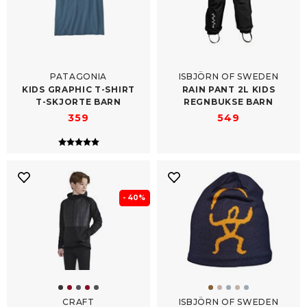
PATAGONIA
ISBJÖRN OF SWEDEN
KIDS GRAPHIC T-​SHIRT
RAIN PANT 2L KIDS
T-SKJORTE BARN
REGNBUKSE BARN
359
549
Karakter:
5.0 av 5 mulige
- 40%
CRAFT
ISBJÖRN OF SWEDEN