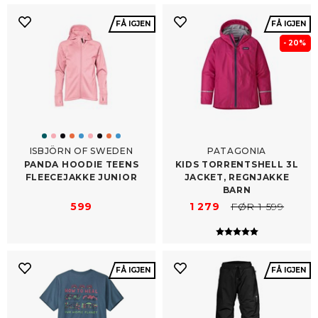
FÅ IGJEN
FÅ IGJEN
- 20%
ISBJÖRN OF SWEDEN
PATAGONIA
PANDA HOODIE TEENS
KIDS TORRENTSHELL 3L
FLEECEJAKKE JUNIOR
JACKET, REGNJAKKE
BARN
599
1 279
FØR 1 599
Karakter:
5.0 av 5 mulig
FÅ IGJEN
FÅ IGJEN