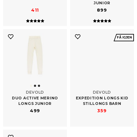
JUNIOR
411
899
Karakter:
5.0 av 5 mulige
Karakter:
5.0 av 5 mulig
FÅ IGJEN
DEVOLD
DEVOLD
DUO ACTIVE MERINO
EXPEDITION LONGS KID
LONGS JUNIOR
STILLONGS BARN
499
359