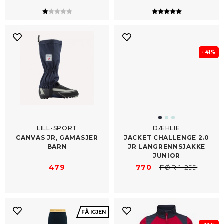
Karakter:
1.0 av 5 mulige
Karakter:
5.0 av 5 mulig
- 41%
LILL-SPORT
DÆHLIE
CANVAS JR, GAMASJER
JACKET CHALLENGE 2.0
BARN
JR LANGRENNSJAKKE
JUNIOR
479
770
FØR 1 299
FÅ IGJEN