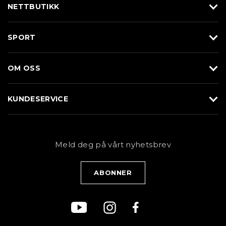
NETTBUTIKK
Utstyr
SPORT
Klær
Alpin/Topptur
Sko
OM OSS
Langrenn
Merkevarer
Om Braasport
Løp
KUNDESERVICE
Butikk
Sykkel
Kundeservice
NYHETSBREV
Bestill time
Fjell
Personvernerklæring
Meld deg på vårt nyhetsbrev
Blogg
Klær
Kjøpsvilkår
Bærekraft