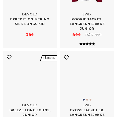
DEVOLD
SWIX
EXPEDITION MERINO
ROOKIE JACKET,
SILK LONGS KID
LANGRENNSJAKKE
JUNIOR
389
899
FØR 999
Karakter:
5.0 av 5 mulig
FÅ IGJEN
DEVOLD
SWIX
BREEZE LONG JOHNS,
CROSS JACKET JR,
JUNIOR
LANGRENNSJAKKE