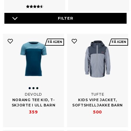
Karakter:
4.9 av 5 mulige
FÅ IGJEN
FÅ IGJEN
DEVOLD
TUFTE
NORANG TEE KID, T-​
KIDS VIPE JACKET,
SKJORTE I ULL BARN
SOFTSHELLJAKKE BARN
359
500