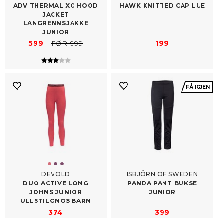
ADV THERMAL XC HOOD
HAWK KNITTED CAP LUE
JACKET
LANGRENNSJAKKE
JUNIOR
599
FØR 999
199
Karakter:
3.0 av 5 mulige
FÅ IGJEN
DEVOLD
ISBJÖRN OF SWEDEN
DUO ACTIVE LONG
PANDA PANT BUKSE
JOHNS JUNIOR
JUNIOR
ULLSTILONGS BARN
374
399