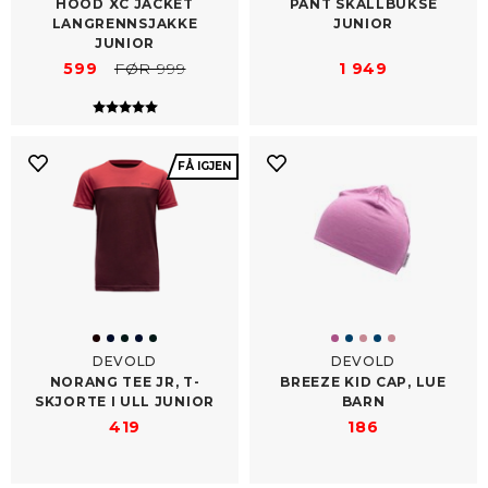
HOOD XC JACKET
PANT SKALLBUKSE
LANGRENNSJAKKE
JUNIOR
JUNIOR
599
FØR 999
1 949
Karakter:
5.0 av 5 mulige
FÅ IGJEN
DEVOLD
DEVOLD
NORANG TEE JR, T-​
BREEZE KID CAP, LUE
SKJORTE I ULL JUNIOR
BARN
419
186