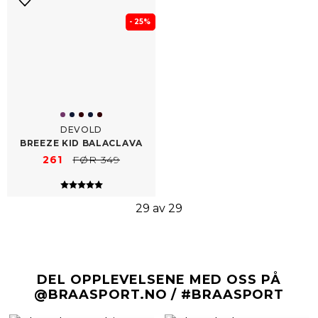
- 25%
DEVOLD
BREEZE KID BALACLAVA
261
FØR 349
Karakter:
5.0 av 5 mulige
29 av 29
DEL OPPLEVELSENE MED OSS PÅ
@BRAASPORT.NO / #BRAASPORT