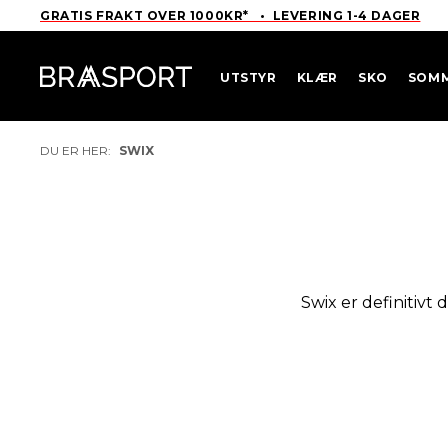
GRATIS FRAKT OVER 1000KR* • LEVERING 1-4 DAGER
UTSTYR
KLÆR
SKO
SOM
DU ER HER:
SWIX
Swix er definitivt
I tillegg lager de e
synonymt med gode skif
var vitenskapelig utvi
OL-gull vunnet på