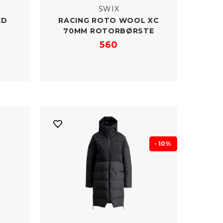
SWIX
ED
RACING ROTO WOOL XC
70MM ROTORBØRSTE
560
- 10%