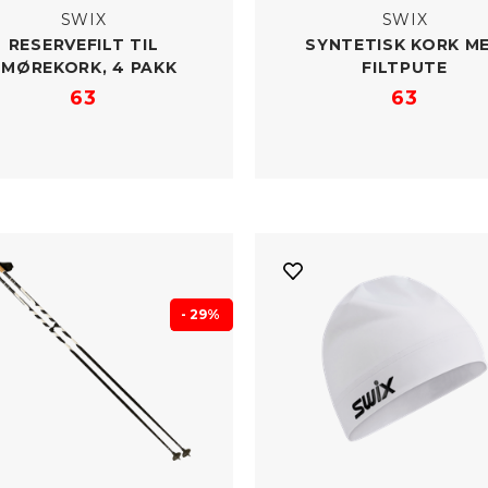
SWIX
SWIX
RESERVEFILT TIL
SYNTETISK KORK M
SMØREKORK, 4 PAKK
FILTPUTE
63
63
- 29%