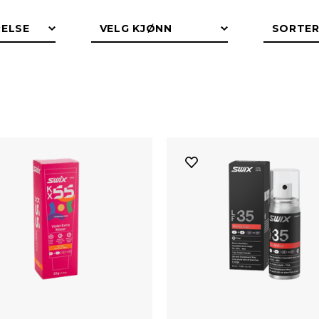
r andel av verdens beste skiløpere sverger også til Swix’ langr
enkel: Det hjelper dem å gå fortere på ski.