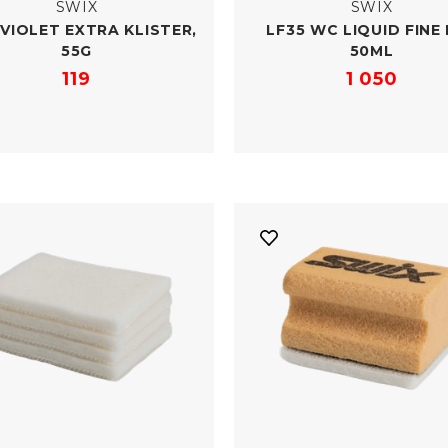
SWIX
SWIX
 VIOLET EXTRA KLISTER,
LF35 WC LIQUID FINE
55G
50ML
119
1 050