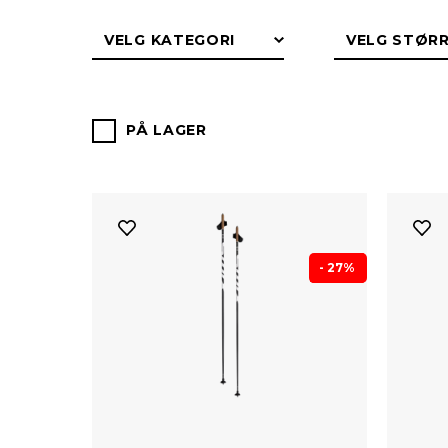
festesmørning. En sto
PÅ LAGER
- 27%