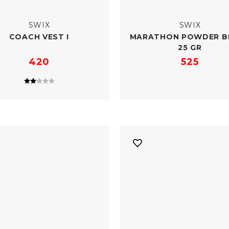
SWIX
SWIX
COACH VEST I
MARATHON POWDER B
25 GR
420
525
Karakter:
2.0 av 5 mulige