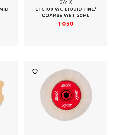
SWIX
 MID
LFC100 WC LIQUID FINE/​
COARSE WET 50ML
1 050