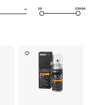
ennsstaver. Grunnen er
25
22000