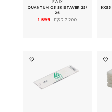
SWIX
QUANTUM Q3 SKISTAVER 25/​
KX55
26
1 599
FØR 2 200