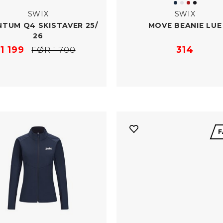
SWIX
SWIX
TUM Q4 SKISTAVER 25/​
MOVE BEANIE LUE
26
1 199
314
FØR 1 700
F