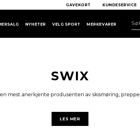
GAVEKORT
KUNDESERVICE
MERSALG
NYHETER
VELG SPORT
MERKEVARER
SWIX
 den mest anerkjente produsenten av skismøring, preppeu
nestående langrennsklær. For mange er swixlogoen selve symbolet 
LES MER
orhold.Swix ble grunnlagt i 1946. De var da den første leveran
klet. Ryktet om Swix’ skismøring spredte seg raskt, og allerede to
 smøring fra Swix. I dag velger verdens beste smørere Swix gli