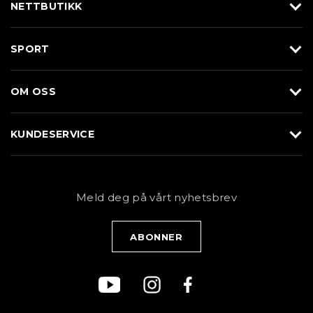
NETTBUTIKK
Utstyr
SPORT
Klær
Alpin/Topptur
Sko
OM OSS
Langrenn
Merkevarer
Om Braasport
Løp
KUNDESERVICE
Butikk
Sykkel
Kundeservice
NYHETSBREV
Bestill time
Fjell
Personvernerklæring
Meld deg på vårt nyhetsbrev
Blogg
Klær
Kjøpsvilkår
Bærekraft