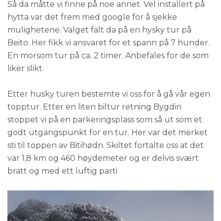
Så da måtte vi finne på noe annet. Vel installert på
hytta var det frem med google for å sjekke
mulighetene. Valget falt da på en hysky tur på
Beito. Her fikk vi ansvaret for et spann på 7 hunder.
En morsom tur på ca. 2 timer. Anbefales for de som
liker slikt.
Etter husky turen bestemte vi oss for å gå vår egen
topptur. Etter en liten biltur retning Bygdin
stoppet vi på en parkeringsplass som så ut som et
godt utgangspunkt for en tur. Her var det merket
sti til toppen av Bitihødn. Skiltet fortalte oss at det
var 1,8 km og 460 høydemeter og er delvis svært
bratt og med ett luftig parti