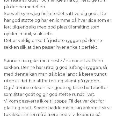
for feste av utstyr og mange små og hendige rom
på denne modellen.
Spesielt synes jeg hoftefestet satt veldig godt. De
har god støtte og har en lomme på hver side som er
lett tilgjengelig med god plass til småting som
nøkler, mobil, snaks etc.
Det er veldig enkelt å justere ryggen på denne
sekken slik at den passer hver enkelt perfekt.
Sønnen min gikk med neste års modell av Renn
sekken. Denne har utrolig god lufting i ryggen, så
med denne kan man gå både langt å bære tungt
uten at det blir altfor tett og klamt på ryggen.
Også denne sekken har gode og faste hoftebelter
som sitter godt og gir god støtte rundt livet.
Vi kom dessverre ikke til topps. Til det var det for
glatt og bratt. Snøen hadde meldt sin ankomst så vi
tok ikke sjansen på å gjøre noe vi ville angre på.