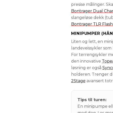
presise målinger. S
Bontrager Dual Cha
slangeløse dekk (tub
Bontrager TLR Flash
MINIPUMPER (HÅN
Liten og lett, en mi
landeveissykler som 
For terrengsykler m
den innovative
Tope
løsning er også
Syncr
holderen. Trenger du
2Stage
avansert totr
Tips til turen:
En minipumpe ell
med deg. Les mer 