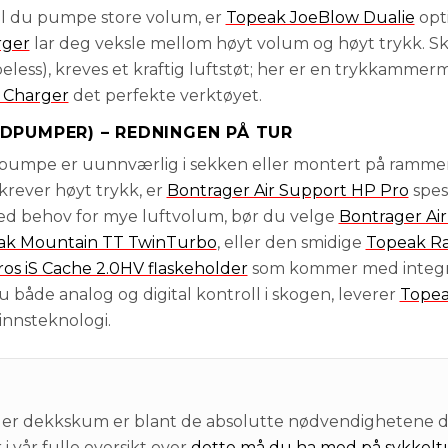
kal du pumpe store volum, er
Topeak JoeBlow Dualie
opt
rger
lar deg veksle mellom høyt volum og høyt trykk. Sk
eless), kreves et kraftig luftstøt; her er en trykkamme
 Charger
det perfekte verktøyet.
DPUMPER) – REDNINGEN PÅ TUR
nipumpe er uunnværlig i sekken eller montert på ramme
krever høyt trykk, er
Bontrager Air Support HP Pro
spesi
ed behov for mye luftvolum, bør du velge
Bontrager Ai
ak Mountain TT TwinTurbo
, eller den smidige
Topeak R
os iS Cache 2.0HV flaskeholder
som kommer med integre
 både analog og digital kontroll i skogen, leverer
Topea
innsteknologi.
er dekkskum er blant de absolutte nødvendighetene d
i vår fulle oversikt over
dette må du ha med på sykkeltu