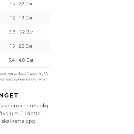
1.5 - 2.2 Bar
1.2 - 1.9 Bar
3.8 - 5.2 Bar
1.5 - 2.2 Bar
3.4 - 4.8 Bar
maksimalt anbefalt dekktrykk
 manuell sykkel på grunn av
ENGET
ikke bruke en vanlig
tvolum. Til dette
skal sette opp