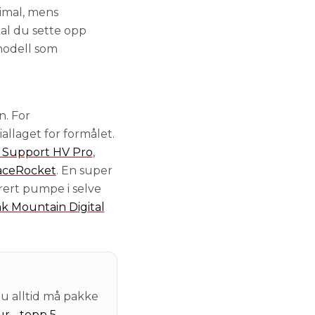
imal, mens
al du sette opp
rmodell som
n. For
allaget for formålet.
r Support HV Pro
,
aceRocket
. En super
rt pumpe i selve
k Mountain Digital
u alltid må pakke
r - topp 5
.