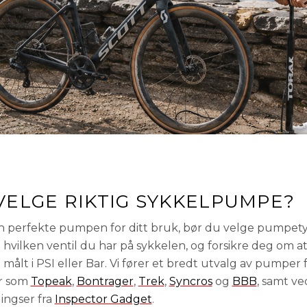
ELGE RIKTIG SYKKELPUMPE?
en perfekte pumpen for ditt bruk, bør du velge pumpet
hvilken ventil du har på sykkelen, og forsikre deg om 
t målt i PSI eller Bar. Vi fører et bredt utvalg av pumper
er som
Topeak
,
Bontrager
,
Trek
,
Syncros
og
BBB
, samt ve
ingser fra
Inspector Gadget
.