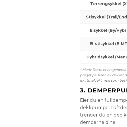
Terrengsykkel (X
Stisykkel (Trail/En
Elsykkel (By/Hybr
El-stisykkel (E-M
Hybridsykkel (Manu
* Merk: Dette er en generell
preget på siden av dekket di
økt totalvekt, noe som besk
3. DEMPERPU
Eier du en fulldemp
dekkpumpe. Luftdemp
trenger du en dedik
demperne dine.