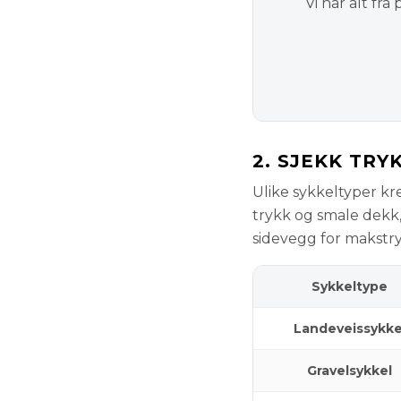
Vi har alt f
2. SJEKK TRY
Ulike sykkeltyper kre
trykk og smale dekk, 
sidevegg for makstr
Sykkeltype
Landeveissykke
Gravelsykkel