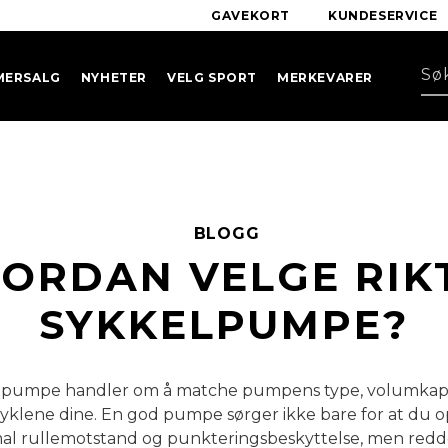
GAVEKORT
KUNDESERVICE
MERSALG
NYHETER
VELG SPORT
MERKEVARER
BLOGG
ORDAN VELGE RIK
SYKKELPUMPE?
kelpumpe handler om å matche pumpens type, volumkapa
klene dine. En god pumpe sørger ikke bare for at du op
mal rullemotstand og punkteringsbeskyttelse, men redd