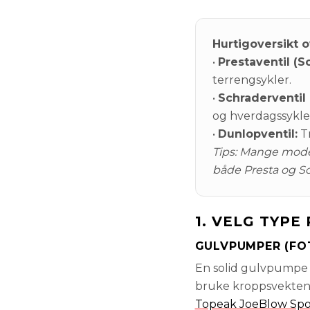
Hurtigoversikt o
•
Prestaventil (S
terrengsykler.
•
Schraderventil (
og hverdagssykle
•
Dunlopventil:
Tr
Tips: Mange mode
både Presta og Sc
1. VELG TYP
GULVPUMPER (FOT
En solid gulvpumpe er
bruke kroppsvekten t
Topeak JoeBlow Spor