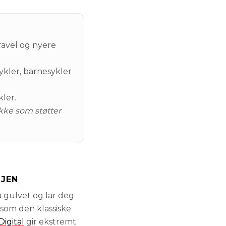
ravel og nyere
ykler, barnesykler
kler.
kke som støtter
SJEN
å gulvet og lar deg
 som den klassiske
igital
gir ekstremt