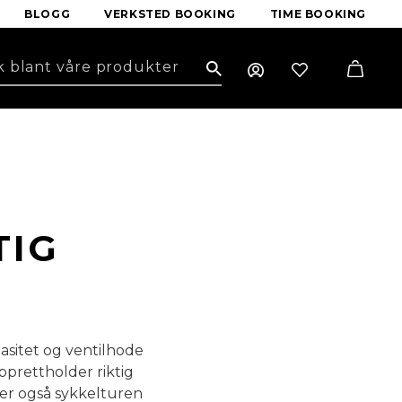
BLOGG
VERKSTED BOOKING
TIME BOOKING
Search
TIG
sitet og ventilhode
prettholder riktig
er også sykkelturen