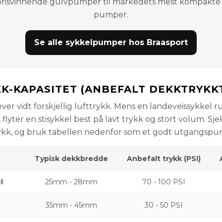
ra prisvinnende gulvpumper til markedets mest kompakte
pumper.
Se alle sykkelpumper hos Braasport
KK-KAPASITET (ANBEFALT DEKKTRYKK
ver vidt forskjellig lufttrykk. Mens en landeveissykkel r
flyter en stisykkel best på lavt trykk og stort volum. Sje
ykk, og bruk tabellen nedenfor som et godt utgangspunk
Typisk dekkbredde
Anbefalt trykk (PSI)
l
25mm - 28mm
70 - 100 PSI
35mm - 45mm
30 - 50 PSI