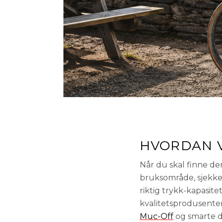
HVORDAN V
Når du skal finne d
bruksområde, sjekke 
riktig trykk-kapasite
kvalitetsprodusent
Muc-Off
og smarte d