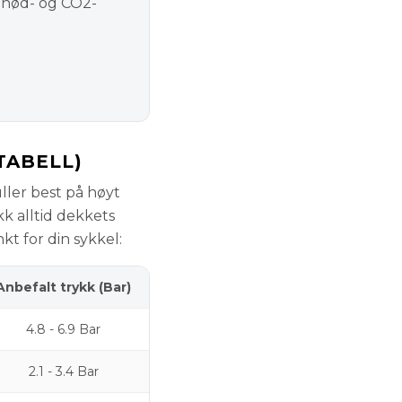
 nød- og CO2-
TABELL)
uller best på høyt
kk alltid dekkets
t for din sykkel:
Anbefalt trykk (Bar)
4.8 - 6.9 Bar
2.1 - 3.4 Bar