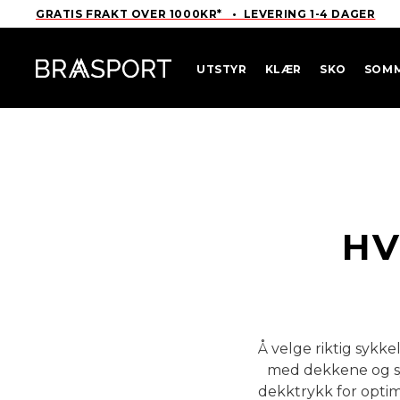
GRATIS FRAKT OVER 1000KR* • LEVERING 1-4 DAGER
UTSTYR
KLÆR
SKO
SOM
HV
Å velge riktig syk
med dekkene og sy
dekktrykk for opti