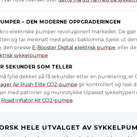
IPUMPER – DEN MODERNE OPPGRADERINGEN
ikro-elektriske pumper revolusjonert markedet. De gjø
teri og tar minimalt med plass i baklomma. Sjekk ut de
e
, den presise
E-Booster Digital elektrisk pumpe
, eller de
ktrisk sykkelpumpe
.
OR SEKUNDER SOM TELLER
m må fylle dekket på få sekunder etter en punktering, er
ager Air Rush Elite CO2-pumpe
gir kontrollert og rask d
ger med patroner og munnstykke tilpasset sykkeltypen 
r
Road Inflator Kit CO2-pumpe
.
ORSK HELE UTVALGET AV SYKKELPU