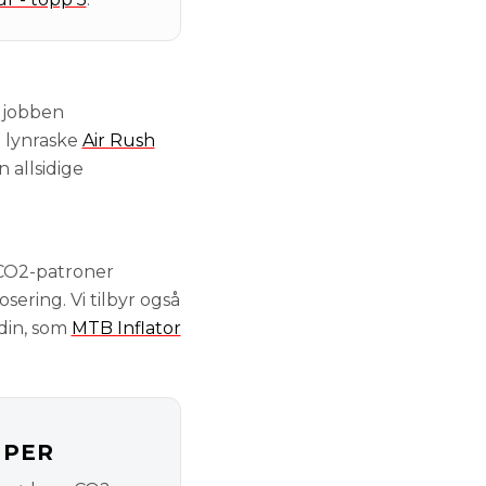
r jobben
n lynraske
Air Rush
n allsidige
 CO2-patroner
osering. Vi tilbyr også
din, som
MTB Inflator
MPER