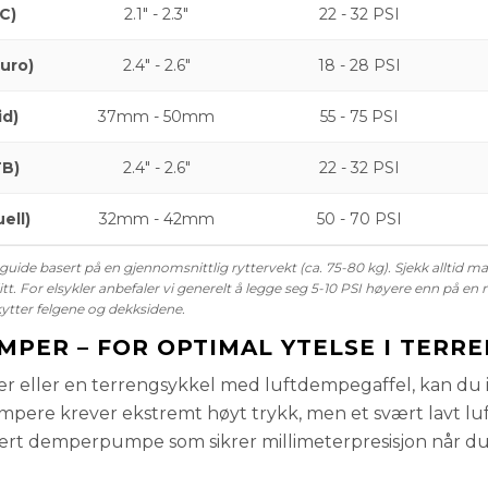
C)
2.1" - 2.3"
22 - 32 PSI
duro)
2.4" - 2.6"
18 - 28 PSI
id)
37mm - 50mm
55 - 75 PSI
TB)
2.4" - 2.6"
22 - 32 PSI
ell)
32mm - 42mm
50 - 70 PSI
 guide basert på en gjennomsnittlig ryttervekt (ca. 75-80 kg). Sjekk alltid 
tt. For elsykler anbefaler vi generelt å legge seg 5-10 PSI høyere enn på en
ytter felgene og dekksidene.
MPER – FOR OPTIMAL YTELSE I TERR
er eller en terrengsykkel med luftdempegaffel, kan du 
ere krever ekstremt høyt trykk, men et svært lavt luf
ert demperpumpe som sikrer millimeterpresisjon når du 