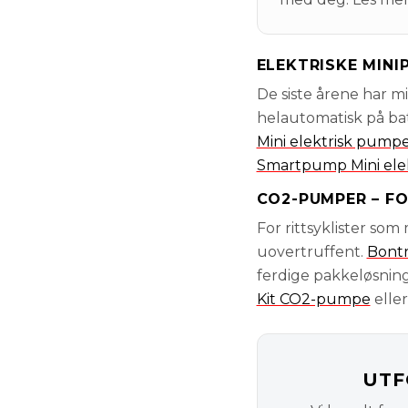
ELEKTRISKE MIN
De siste årene har m
helautomatisk på bat
Mini elektrisk pump
Smartpump Mini ele
CO2-PUMPER – F
For rittsyklister so
uovertruffent.
Bontr
ferdige pakkeløsnin
Kit CO2-pumpe
elle
UTF