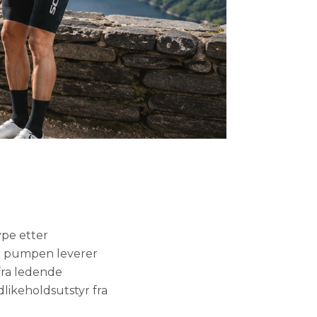
ype etter
at pumpen leverer
 fra ledende
dlikeholdsutstyr fra