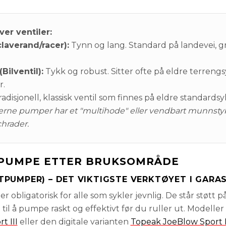
ver ventiler:
claverand/racer):
Tynn og lang. Standard på landevei, g
Bilventil):
Tykk og robust. Sitter ofte på eldre terrengs
r.
adisjonell, klassisk ventil som finnes på eldre standardsy
rne pumper har et "multihode" eller vendbart munnsty
hrader.
E PUMPE ETTER BRUKSOMRÅDE
PUMPER) – DET VIKTIGSTE VERKTØYET I GARA
 obligatorisk for alle som sykler jevnlig. De står støtt p
il å pumpe raskt og effektivt før du ruller ut. Modeller
t III
eller den digitale varianten
Topeak JoeBlow Sport D