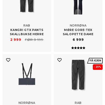
RAB
NORRØNA
KANGRI GTX PANTS
MØRE GORE-​TEX
SKALLBUKSE HERRE
SALOPETTE DAME
2 999
FØR 3 999
6 999
Karakter:
5.0 av 5 mulig
FÅ IGJEN
- 25%
NORRØNA
RAB