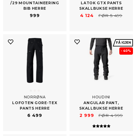
/​29 MOUNTAINEERING
LATOK GTX PANTS
BIB HERRE
SKALLBUKSE HERRE
999
4 124
FØR 5 499
FÅ IGJEN
- 40%
NORRØNA
HOUDINI
LOFOTEN GORE-​TEX
ANGULAR PANT,
PANTS HERRE
SKALLBUKSE HERRE
6 499
2 999
FØR 4 999
Karakter:
5.0 av 5 mulig