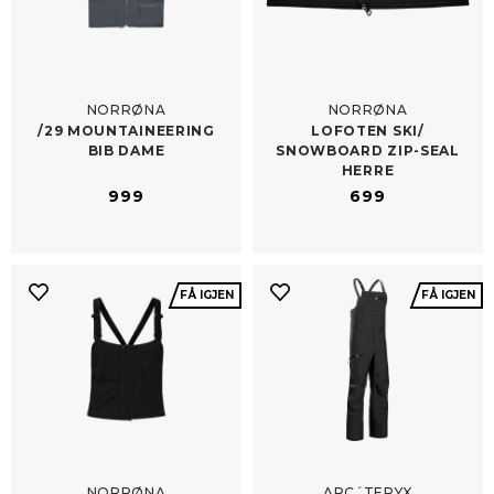
NORRØNA
NORRØNA
/​29 MOUNTAINEERING
LOFOTEN SKI/​
BIB DAME
SNOWBOARD ZIP-​SEAL
HERRE
999
699
FÅ IGJEN
FÅ IGJEN
NORRØNA
ARC´TERYX