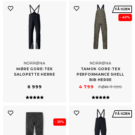
FÅ IGJEN
- 40%
NORRØNA
NORRØNA
MØRE GORE-​TEX
TAMOK GORE-​TEX
SALOPETTE HERRE
PERFORMANCE SHELL
BIB HERRE
6 999
4 799
FØR 7 999
Karakter:
5.0 av 5 mulige
Karakter:
5.0 av 5 mulig
FÅ IGJEN
- 25%