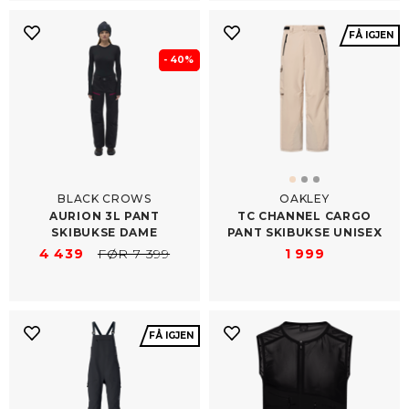
FÅ IGJEN
- 40%
BLACK CROWS
OAKLEY
AURION 3L PANT
TC CHANNEL CARGO
SKIBUKSE DAME
PANT SKIBUKSE UNISEX
4 439
FØR 7 399
1 999
FÅ IGJEN