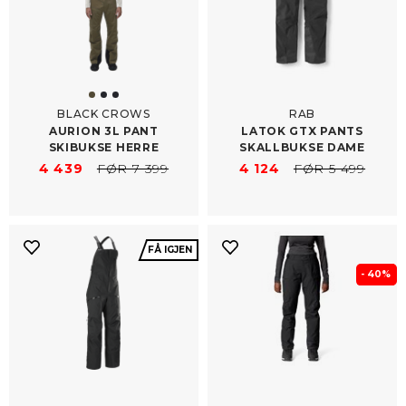
BLACK CROWS
RAB
AURION 3L PANT
LATOK GTX PANTS
SKIBUKSE HERRE
SKALLBUKSE DAME
4 439
FØR 7 399
4 124
FØR 5 499
FÅ IGJEN
- 40%