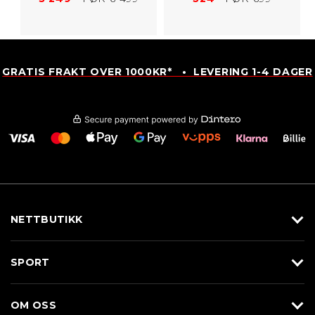
GRATIS FRAKT OVER 1000KR* • LEVERING 1-4 DAGER
NETTBUTIKK
Utstyr
SPORT
Klær
Alpin/Topptur
Sko
OM OSS