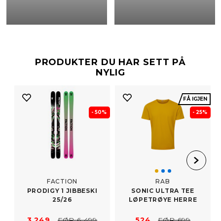
PRODUKTER DU HAR SETT PÅ
NYLIG
FÅ IGJEN
- 50%
- 25%
FACTION
RAB
PRODIGY 1 JIBBESKI
SONIC ULTRA TEE
25/​26
LØPETRØYE HERRE
3 249
FØR 6 499
524
FØR 699