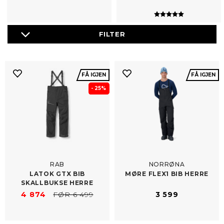
Karakter:
5.0 av 5 muli
FÅ IGJEN
FÅ IGJEN
- 25%
RAB
NORRØNA
LATOK GTX BIB
MØRE FLEX1 BIB HERRE
SKALLBUKSE HERRE
4 874
FØR 6 499
3 599