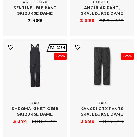
ARC´TERYX
HOUDINI
SENTINEL BIB PANT
ANGULAR PANT,
SKIBUKSE DAME
SKALLBUKSE DAME
7 499
2 999
FØR 4 999
FÅ IGJEN
- 25%
- 25%
RAB
RAB
KHROMA KINETIC BIB
KANGRI GTX PANTS
SKIBUKSE DAME
SKALLBUKSE DAME
3 374
FØR 4 499
2 999
FØR 3 999