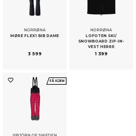
NORRØNA
NORRØNA
MØRE FLEX1 BIB DAME
LOFOTEN SKI/​
SNOWBOARD ZIP-​IN-
VEST HERRE
3 599
1 399
FÅ IGJEN
ISBJÖRN OF SWEDEN