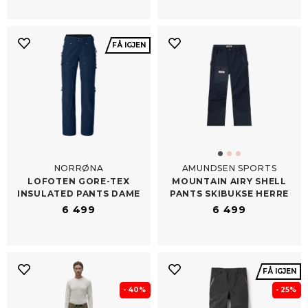
FÅ IGJEN
NORRØNA
AMUNDSEN SPORTS
LOFOTEN GORE-​TEX
MOUNTAIN AIRY SHELL
INSULATED PANTS DAME
PANTS SKIBUKSE HERRE
6 499
6 499
FÅ IGJEN
- 40%
- 25%