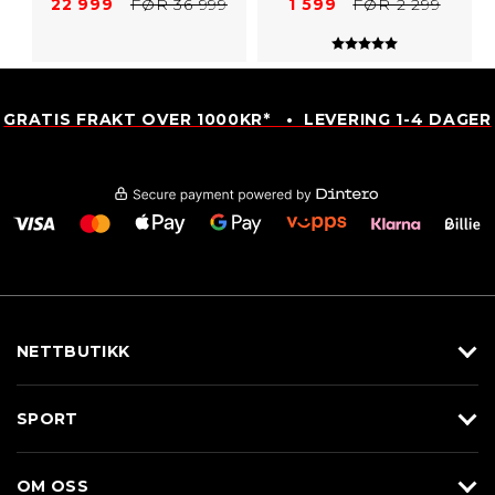
22 999
FØR 36 999
1 599
FØR 2 299
Karakter:
5.0 av 5 mulig
GRATIS FRAKT OVER 1000KR* • LEVERING 1-4 DAGER
NETTBUTIKK
Utstyr
SPORT
Klær
Alpin/Topptur
Sko
OM OSS