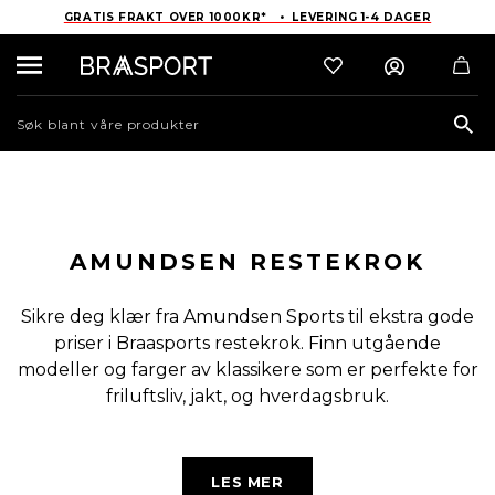
GRATIS FRAKT OVER 1000KR* • LEVERING 1-4 DAGER
Sea
AMUNDSEN RESTEKROK
Sikre deg klær fra Amundsen Sports til ekstra gode
priser i Braasports restekrok. Finn utgående
modeller og farger av klassikere som er perfekte for
friluftsliv, jakt, og hverdagsbruk.
I Amundsen Restekrok finner du unike muligheter til å
LES MER