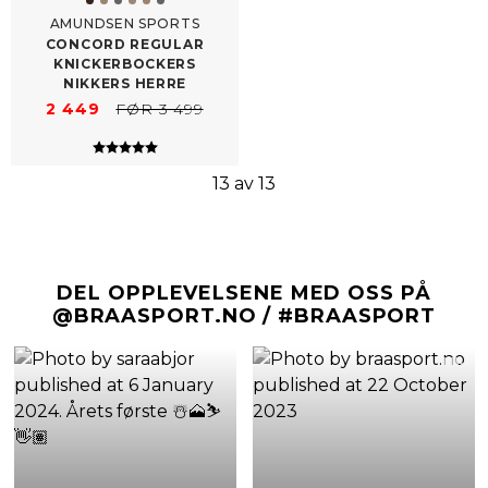
AMUNDSEN SPORTS
CONCORD REGULAR
KNICKERBOCKERS
NIKKERS HERRE
2 449
FØR 3 499
Karakter:
5.0 av 5 mulige
13 av 13
DEL OPPLEVELSENE MED OSS PÅ
@BRAASPORT.NO / #BRAASPORT