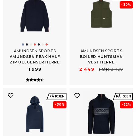
- 30%
AMUNDSEN SPORTS
AMUNDSEN SPORTS
AMUNDSEN PEAK HALF
BOILED HUNTSMAN
ZIP ULLGENSER HERRE
VEST HERRE
1 999
2 449
FØR 3 499
Karakter:
4.4 av 5 mulige
FÅ IGJEN
FÅ IGJEN
- 30%
- 32%