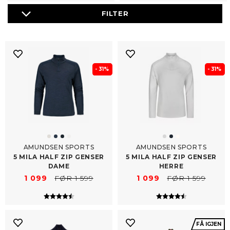
- 31%
- 31%
AMUNDSEN SPORTS
AMUNDSEN SPORTS
5 MILA HALF ZIP GENSER
5 MILA HALF ZIP GENSER
DAME
HERRE
1 099
FØR 1 599
1 099
FØR 1 599
Karakter:
4.7 av 5 mulige
Karakter:
4.7 av 5 mulig
FÅ IGJEN