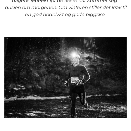
dagens løpeøkt før de fleste har kommet seg i
dusjen om morgenen. Om vinteren stiller det krav til
en god hodelykt og gode piggsko.