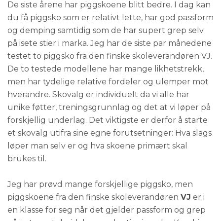
De siste årene har piggskoene blitt bedre. I dag kan
du få piggsko som er relativt lette, har god passform
og demping samtidig som de har supert grep selv
på isete stier i marka. Jeg har de siste par månedene
testet to piggsko fra den finske skoleverandøren VJ.
De to testede modellene har mange likhetstrekk,
men har tydelige relative fordeler og ulemper mot
hverandre. Skovalg er individuelt da vi alle har
unike føtter, treningsgrunnlag og det at vi løper på
forskjellig underlag. Det viktigste er derfor å starte
et skovalg utifra sine egne forutsetninger: Hva slags
løper man selv er og hva skoene primært skal
brukes til.
Jeg har prøvd mange forskjellige piggsko, men
piggskoene fra den finske skoleverandøren
VJ
er i
en klasse for seg når det gjelder passform og grep