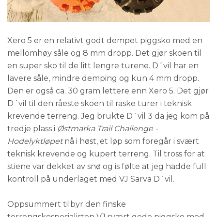
Xero 5 er en relativt godt dempet piggsko med en
mellomhøy såle og 8 mm dropp. Det gjør skoen til
en super sko til de litt lengre turene. D´vil har en
lavere såle, mindre demping og kun 4 mm dropp.
Den er også ca. 30 gram lettere enn Xero 5. Det gjør
D´vil til den råeste skoen til raske turer i teknisk
krevende terreng. Jeg brukte D´vil 3 da jeg kom på
tredje plass i
Østmarka Trail Challenge -
Hodelyktløpet
nå i høst, et løp som foregår i svært
teknisk krevende og kupert terreng. Til tross for at
stiene var dekket av snø og is følte at jeg hadde full
kontroll på underlaget med VJ Sarva D´vil.
Oppsummert tilbyr den finske
terrengskospesialisten VJ svært gode piggsko med