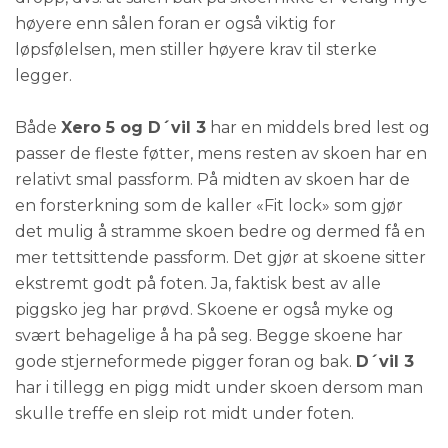
høyere enn sålen foran er også viktig for
løpsfølelsen, men stiller høyere krav til sterke
legger.
Både
Xero 5 og D´vil 3
har en middels bred lest og
passer de fleste føtter, mens resten av skoen har en
relativt smal passform. På midten av skoen har de
en forsterkning som de kaller «Fit lock» som gjør
det mulig å stramme skoen bedre og dermed få en
mer tettsittende passform. Det gjør at skoene sitter
ekstremt godt på foten. Ja, faktisk best av alle
piggsko jeg har prøvd. Skoene er også myke og
svært behagelige å ha på seg. Begge skoene har
gode stjerneformede pigger foran og bak.
D´vil 3
har i tillegg en pigg midt under skoen dersom man
skulle treffe en sleip rot midt under foten.