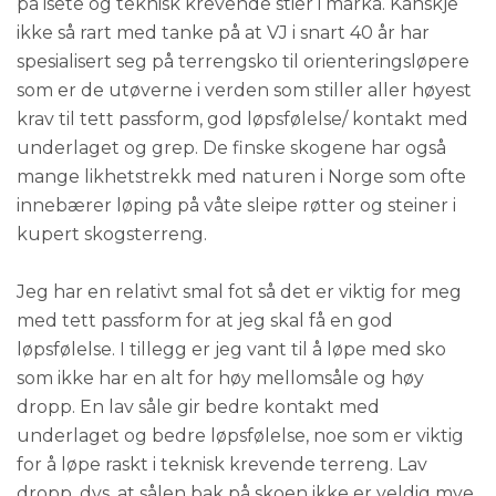
på isete og teknisk krevende stier i marka. Kanskje
ikke så rart med tanke på at VJ i snart 40 år har
spesialisert seg på terrengsko til orienteringsløpere
som er de utøverne i verden som stiller aller høyest
krav til tett passform, god løpsfølelse/ kontakt med
underlaget og grep. De finske skogene har også
mange likhetstrekk med naturen i Norge som ofte
innebærer løping på våte sleipe røtter og steiner i
kupert skogsterreng.
Jeg har en relativt smal fot så det er viktig for meg
med tett passform for at jeg skal få en god
løpsfølelse. I tillegg er jeg vant til å løpe med sko
som ikke har en alt for høy mellomsåle og høy
dropp. En lav såle gir bedre kontakt med
underlaget og bedre løpsfølelse, noe som er viktig
for å løpe raskt i teknisk krevende terreng. Lav
dropp, dvs. at sålen bak på skoen ikke er veldig mye