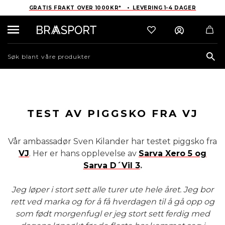
GRATIS FRAKT OVER 1000KR* • LEVERING 1-4 DAGER
Sea
TEST AV PIGGSKO FRA VJ
Vår ambassadør Sven Kilander har testet piggsko fra
VJ
. Her er hans opplevelse av
Sarva Xero 5 og
Sarva D´Vil 3
.
Jeg løper i stort sett alle turer ute hele året. Jeg bor
rett ved marka og for å få hverdagen til å gå opp og
som født morgenfugl er jeg stort sett ferdig med