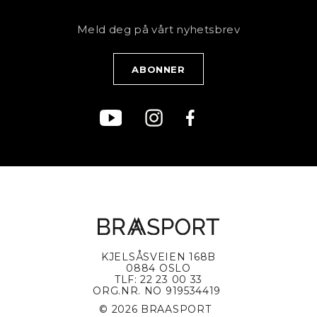
NYHETSBREV
Bestill time
Fjell
Personvernerklæring
Meld deg på vårt nyhetsbrev
Blogg
Klær
Kjøpsvilkår
Bærekraft
KJELSÅSVEIEN 168B
0884 OSLO
TLF: 22 23 00 33
ORG.NR. NO 919534419
© 2026 BRAASPORT