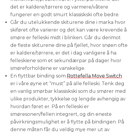
det er kaldere/tørrere og varmere/våtere
fungerer en godt smurt klassiskski ofte bedre.
Går du utelukkende skiturene dine i marka hvor
skiføret ofte varierer og det kan være krevende å
smøre er felleski midt i blinken. Går du derimot
de fleste skiturene dine på fjellet, hvor snøen ofte
er kaldere/tørrere, er det i dag vanligere å ha
felleskiene som et sekundærpar på dager hvor
smøreforholdene er vanskelige.
En flyttbar binding som
Rottefella Move Switch
er i våre øyne et “must” på alle felleski. Tenk deg
en vanlig smørbar klassiskski som du smører med
ulike produkter, tykkelse og lengde avhengig av
hvordan føret er. På en felleski er
smøresonen/fellen integrert, og din eneste
påvirkningsmulighet er å flytte på bindingen. På
denne måten får du veldig mye mer ut av