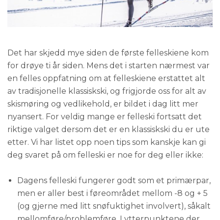
Det har skjedd mye siden de første felleskiene kom
for drøye ti år siden. Mens det i starten nærmest var
en felles oppfatning om at felleskiene erstattet alt
av tradisjonelle klassiskski, og frigjorde oss for alt av
skismøring og vedlikehold, er bildet i dag litt mer
nyansert. For veldig mange er felleski fortsatt det
riktige valget dersom det er en klassiskski du er ute
etter. Vi har listet opp noen tips som kanskje kan gi
deg svaret på om felleski er noe for deg eller ikke:
Dagens felleski fungerer godt som et primærpar,
men er aller best i føreområdet mellom -8 og + 5
(og gjerne med litt snøfuktighet involvert), såkalt
mellomføre/problemføre. I ytterpunktene der