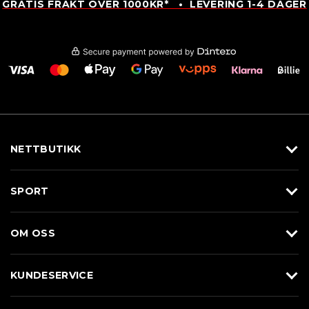
GRATIS FRAKT OVER 1000KR* • LEVERING 1-4 DAGER
NETTBUTIKK
Utstyr
SPORT
Klær
Alpin/Topptur
Sko
OM OSS
Langrenn
Merkevarer
Om Braasport
Løp
KUNDESERVICE
Butikk
Sykkel
Kundeservice