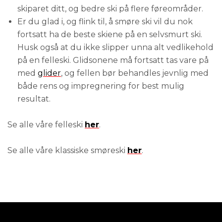
skiparet ditt, og bedre ski på flere føreområder.
Er du glad i, og flink til, å smøre ski vil du nok
fortsatt ha de beste skiene på en selvsmurt ski.
Husk også at du ikke slipper unna alt vedlikehold
på en felleski. Glidsonene må fortsatt tas vare på
med
glider
, og fellen bør behandles jevnlig med
både rens og impregnering for best mulig
resultat.
Se alle våre felleski
her
.
Se alle våre klassiske smøreski
her
.