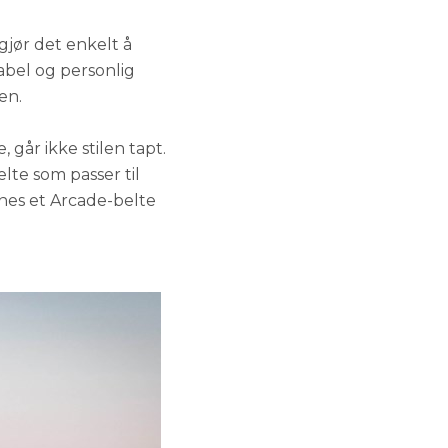
jør det enkelt å
abel og personlig
en.
 går ikke stilen tapt.
elte som passer til
innes et Arcade-belte