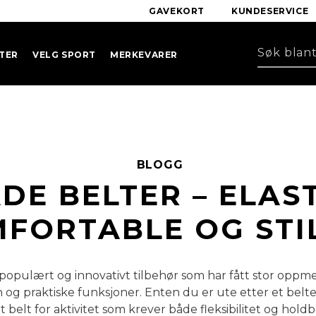
GAVEKORT
KUNDESERVICE
TER
VELG SPORT
MERKEVARER
BLOGG
DE BELTER – ELAST
FORTABLE OG STI
 populært og innovativt tilbehør som har fått stor op
gn og praktiske funksjoner. Enten du er ute etter et belt
t belt for aktivitet som krever både fleksibilitet og hold