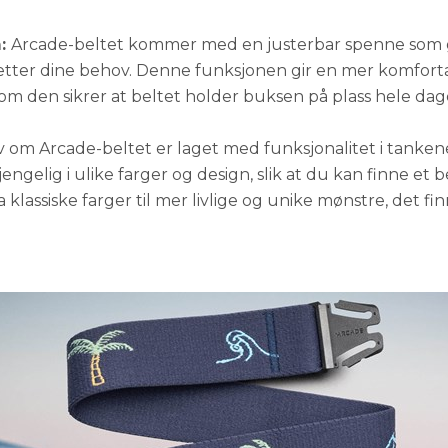
m:
Arcade-beltet kommer med en justerbar spenne som g
etter dine behov. Denne funksjonen gir en mer komfort
 som den sikrer at beltet holder buksen på plass hele dag
v om Arcade-beltet er laget med funksjonalitet i tankene,
engelig i ulike farger og design, slik at du kan finne et b
ra klassiske farger til mer livlige og unike mønstre, det f