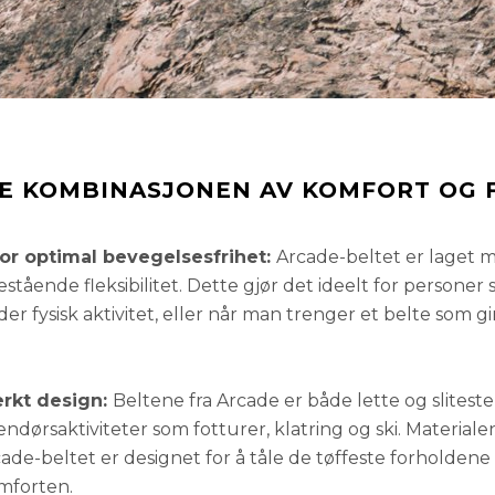
E KOMBINASJONEN AV KOMFORT OG 
for optimal bevegelsesfrihet:
Arcade-beltet er laget m
stående fleksibilitet. Dette gjør det ideelt for personer 
r fysisk aktivitet, eller når man trenger et belte som g
erkt design:
Beltene fra Arcade er både lette og slitest
ndørsaktiviteter som fotturer, klatring og ski. Materiale
de-beltet er designet for å tåle de tøffeste forholdene
mforten.