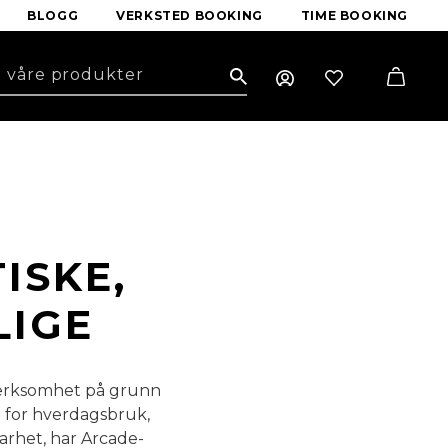
BLOGG
VERKSTED BOOKING
TIME BOOKING
Search
ISKE,
LIGE
pmerksomhet på grunn
e for hverdagsbruk,
barhet, har Arcade-