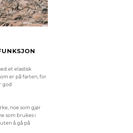
FUNKSJON
ed et elastisk
som er på farten, for
ir god
erke, noe som gjør
ne som brukes i
 uten å gå på