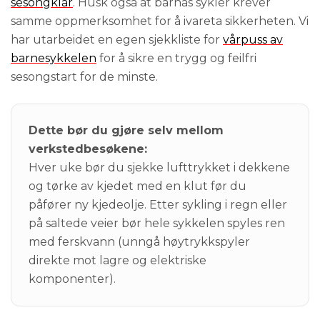
sesongklar
. Husk også at barnas sykler krever
samme oppmerksomhet for å ivareta sikkerheten. Vi
har utarbeidet en egen sjekkliste for
vårpuss av
barnesykkelen
for å sikre en trygg og feilfri
sesongstart for de minste.
Dette bør du gjøre selv mellom
verkstedbesøkene:
Hver uke bør du sjekke lufttrykket i dekkene
og tørke av kjedet med en klut før du
påfører ny kjedeolje. Etter sykling i regn eller
på saltede veier bør hele sykkelen spyles ren
med ferskvann (unngå høytrykkspyler
direkte mot lagre og elektriske
komponenter).