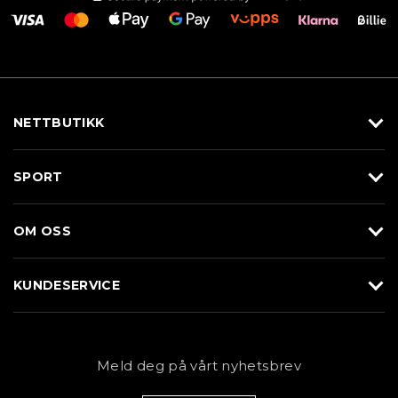
NETTBUTIKK
Utstyr
SPORT
Klær
Alpin/Topptur
Sko
OM OSS
Langrenn
Merkevarer
Om Braasport
Løp
KUNDESERVICE
Butikk
Sykkel
Kundeservice
NYHETSBREV
Bestill time
Fjell
Personvernerklæring
Meld deg på vårt nyhetsbrev
Blogg
Klær
Kjøpsvilkår