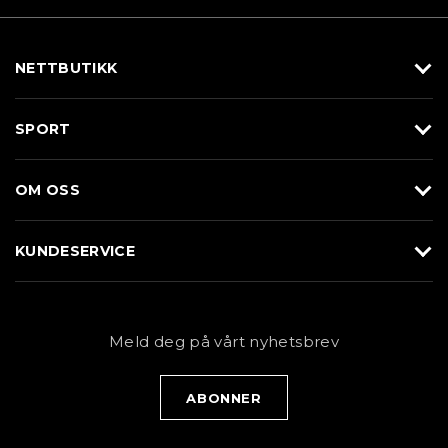
NETTBUTIKK
Utstyr
SPORT
Klær
Alpin/Topptur
Sko
OM OSS
Langrenn
Merkevarer
Om Braasport
Løp
KUNDESERVICE
Butikk
Sykkel
Kundeservice
NYHETSBREV
Bestill time
Fjell
Personvernerklæring
Meld deg på vårt nyhetsbrev
Blogg
Klær
Kjøpsvilkår
Bærekraft