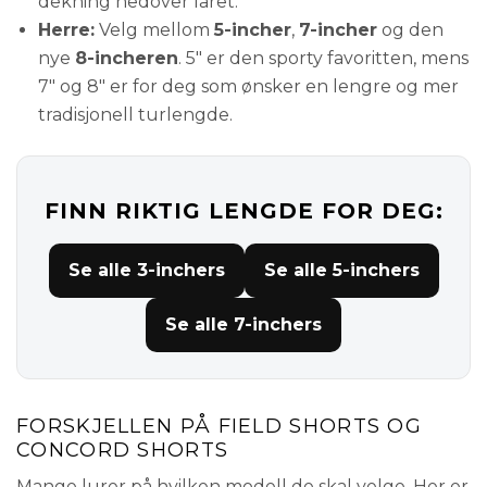
dekning nedover låret.
Herre:
Velg mellom
5-incher
,
7-incher
og den
nye
8-incheren
. 5" er den sporty favoritten, mens
7" og 8" er for deg som ønsker en lengre og mer
tradisjonell turlengde.
FINN RIKTIG LENGDE FOR DEG:
Se alle 3-inchers
Se alle 5-inchers
Se alle 7-inchers
FORSKJELLEN PÅ FIELD SHORTS OG
CONCORD SHORTS
Mange lurer på hvilken modell de skal velge. Her er