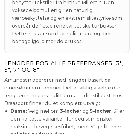
benytter tekstiler fra britiske Millerain. Den
voksede bomullen gir en naturlig
værbeskyttelse og en ekstrem slitestyrke som
overgår de fleste rene syntetiske turbukser.
Dette er klær som bare blir finere og mer
behagelige jo mer de brukes.
LENGDER FOR ALLE PREFERANSER: 3",
5", 7" OG 8"
Amundsen opererer med lengder basert på
innersømmen i tommer. Det er viktig å velge den
lengden som passer ditt bruk og din stil best. Hos
Braasport finner du et komplett utvalg:
Dame:
Velg mellom
3-incher
og
5-incher
. 3" er
den korteste varianten for deg som ønsker
maksimal bevegelsesfrihet, mens 5" gir litt mer