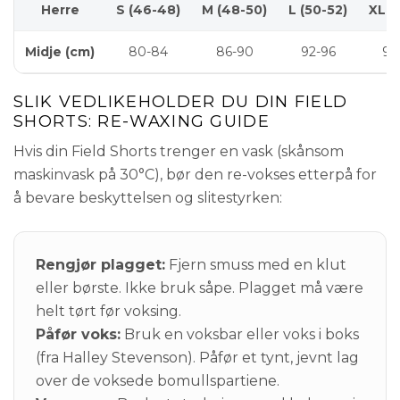
Herre
S (46-48)
M (48-50)
L (50-52)
XL (
Midje (cm)
80-84
86-90
92-96
98
SLIK VEDLIKEHOLDER DU DIN FIELD
SHORTS: RE-WAXING GUIDE
Hvis din Field Shorts trenger en vask (skånsom
maskinvask på 30°C), bør den re-vokses etterpå for
å bevare beskyttelsen og slitestyrken:
Rengjør plagget:
Fjern smuss med en klut
eller børste. Ikke bruk såpe. Plagget må være
helt tørt før voksing.
Påfør voks:
Bruk en voksbar eller voks i boks
(fra Halley Stevenson). Påfør et tynt, jevnt lag
over de voksede bomullspartiene.