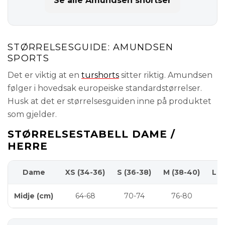
Se alle Amundsen shortser
STØRRELSESGUIDE: AMUNDSEN
SPORTS
Det er viktig at en
turshorts
sitter riktig. Amundsen
følger i hovedsak europeiske standardstørrelser.
Husk at det er størrelsesguiden inne på produktet
som gjelder.
STØRRELSESTABELL DAME /
HERRE
Dame
XS (34-36)
S (36-38)
M (38-40)
L (
Midje (cm)
64-68
70-74
76-80
8