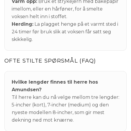
Varm opp:
Bruk et strykejern med bakepapir
imellom, eller en hårføner, for å smelte
voksen helt inn i stoffet.
Herding:
La plagget henge på et varmt sted i
24 timer før bruk slik at voksen får satt seg
skikkelig.
OFTE STILTE SPØRSMÅL (FAQ)
Hvilke lengder finnes til herre hos
Amundsen?
Til herre kan du nå velge mellom tre lengder:
5-incher (kort), 7-incher (medium) og den
nyeste modellen 8-incher, som gir mest
dekning ned mot knærne.