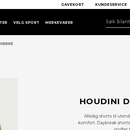
GAVEKORT
KUNDESERVICE
TER
VELG SPORT
MERKEVARER
 HERRE
HOUDINI 
Allsidig shorts til ut
komfort. Daybreak shorts 
stoffet 