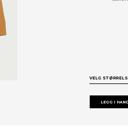
VELG STØRRELS
STØRRELS
LEGG I HAN
L