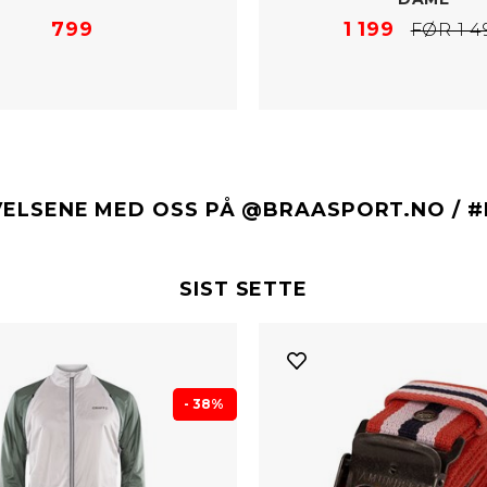
799
1 199
FØR 1 4
VELSENE MED OSS PÅ @BRAASPORT.NO / 
SIST SETTE
- 38%