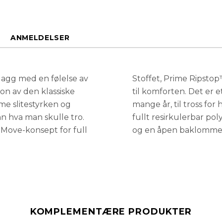
M
ANMELDELSER
plagg med en følelse av
Stoffet, Prime Ripstop
on av den klassiske
til komforten. Det er et
me slitestyrken og
mange år, til tross for
n hva man skulle tro.
fullt resirkulerbar po
 Move-konsept for full
og en åpen baklomm
KOMPLEMENTÆRE PRODUKTER