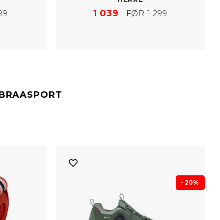
1 039
99
FØR 1 299
#BRAASPORT
- 20%