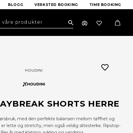
BLOGG
VERKSTED BOOKING
TIME BOOKING
Search
HOUDINI
DAYBREAK SHORTS HERRE
endørsbruk, med den perfekte balansen mellom tøffhet og
er lette og stretchy, men også veldig slitesterke. Ripstop-
tåler år med klatring, sykling og vandring.