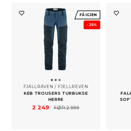
FÅ IGJEN
- 25%
FJÄLLRÄVEN / FJELLREVEN
KEB TROUSERS TURBUKSE
FAL
HERRE
SOF
2 249
FØR 2 999