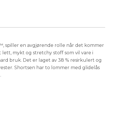
På lager
™, spiller en avgjørende rolle når det kommer
 lett, mykt og stretchy stoff som vil vare i
 hard bruk. Det er laget av 38 % resirkulert og
lyester. Shortsen har to lommer med glidelås
e.