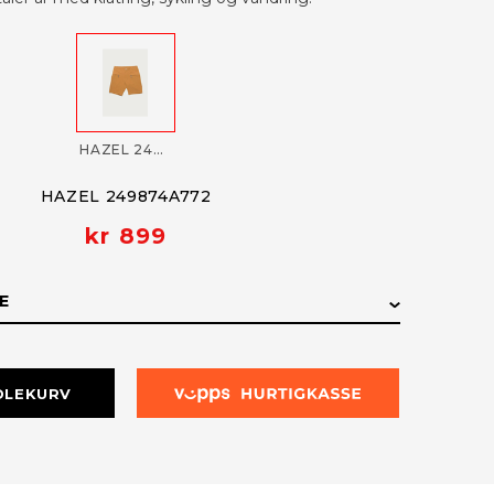
HAZEL 249874A772
HAZEL 249874A772
kr 899
E
E
LAGERSTATUS
DLEKURV
Få påminnelse
Utsolgt