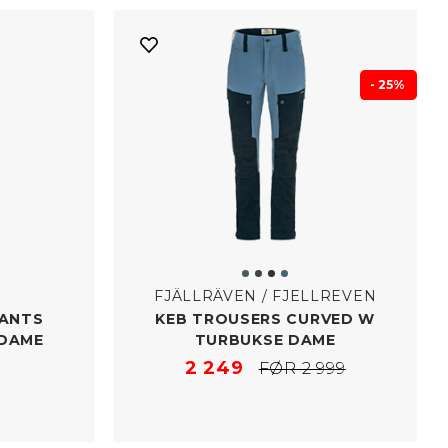
- 25%
FJÄLLRÄVEN / FJELLREVEN
PANTS
KEB TROUSERS CURVED W
 DAME
TURBUKSE DAME
2 249
FØR 2 999