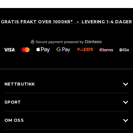
GRATIS FRAKT OVER 1000KR* • LEVERING 1-4 DAGER
NETTBUTIKK
Utstyr
SPORT
Klær
Alpin/Topptur
Sko
OM OSS
Langrenn
Merkevarer