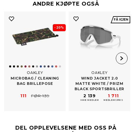
ANDRE KJØPTE OGSÅ
FÅ IGJEN
- 20%
OAKLEY
OAKLEY
MICROBAG /​ CLEANING
WIND JACKET 2.0
BAG BRILLEPOSE
MATTE WHITE /​ PRIZM
BLACK SPORTSBRILLER
111
FØR 139
2 139
1 711
IKKE MEDLEM
MEDLEMSPRIS
DEL OPPLEVELSENE MED OSS PÅ