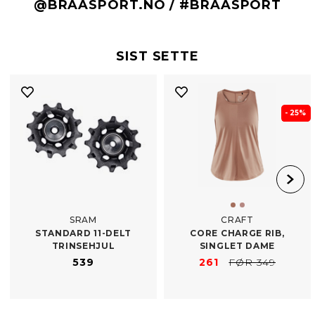
@BRAASPORT.NO / #BRAASPORT
SIST SETTE
- 25%
SRAM
CRAFT
STANDARD 11-​DELT
CORE CHARGE RIB,
TRINSEHJUL
SINGLET DAME
539
261
FØR 349