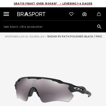
GRATIS FRAKT OVER 1000KR* • LEVERING 1-4 DAGER
Sea
SPORTSBRILLER OG SOLBRILLER
/
RADAR EV PATH POLISHED BLACK / PRIZM BLACK IRIDIUM SPORTSBRILLER