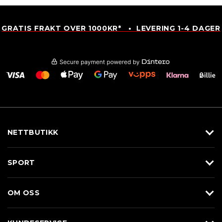
GRATIS FRAKT OVER 1000KR* • LEVERING 1-4 DAGER
NETTBUTIKK
Utstyr
SPORT
Klær
Alpin/Topptur
Sko
OM OSS
Langrenn
Merkevarer
Om Braasport
Løp