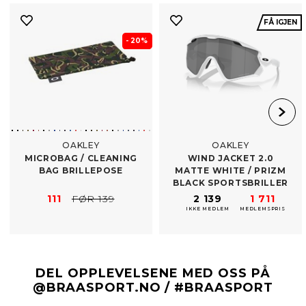
FÅ IGJEN
- 20%
OAKLEY
OAKLEY
MICROBAG /​ CLEANING
WIND JACKET 2.0
BAG BRILLEPOSE
MATTE WHITE /​ PRIZM
BLACK SPORTSBRILLER
111
FØR 139
2 139
1 711
IKKE MEDLEM
MEDLEMSPRIS
DEL OPPLEVELSENE MED OSS PÅ
@BRAASPORT.NO / #BRAASPORT