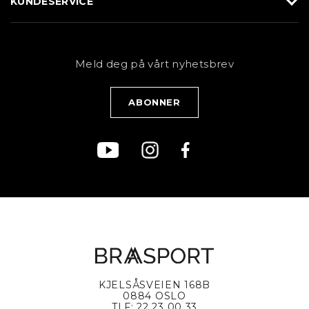
KUNDESERVICE
Butikk
Sykkel
Kundeservice
NYHETSBREV
Bestill time
Fjell
Personvernerklæring
Meld deg på vårt nyhetsbrev
Blogg
Klær
Kjøpsvilkår
Bærekraft
KJELSÅSVEIEN 168B
0884 OSLO
TLF: 22 23 00 33