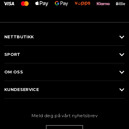
NETTBUTIKK
Utstyr
SPORT
Klær
Alpin/Topptur
Sko
OM OSS
Langrenn
Merkevarer
Om Braasport
Løp
KUNDESERVICE
Butikk
Sykkel
Kundeservice
NYHETSBREV
Bestill time
Fjell
Personvernerklæring
Meld deg på vårt nyhetsbrev
Blogg
Klær
Kjøpsvilkår
Bærekraft