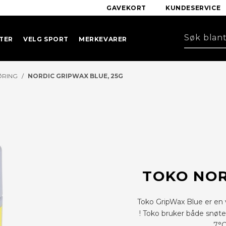
GAVEKORT
KUNDESERVICE
TER
VELG SPORT
MERKEVARER
ØRING
/
NORDIC GRIPWAX BLUE, 25G
TOKO NOR
Toko GripWax Blue er en v
! Toko bruker både snøt
7°C