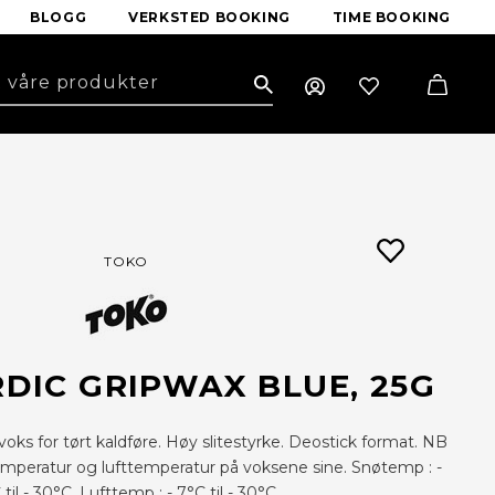
BLOGG
VERKSTED BOOKING
TIME BOOKING
Search
TOKO
DIC GRIPWAX BLUE, 25G
oks for tørt kaldføre. Høy slitestyrke. Deostick format. NB
emperatur og lufttemperatur på voksene sine. Snøtemp : -
 til - 30°C. Lufttemp : - 7°C til - 30°C.