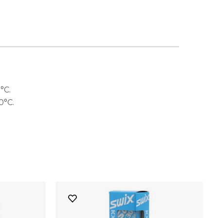
°C.
0°C.