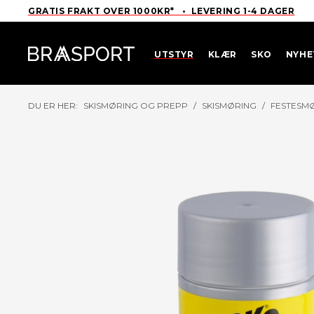
GRATIS FRAKT OVER 1000KR* • LEVERING 1-4 DAGER
UTSTYR
KLÆR
SKO
NYHE
DU ER HER:
SKISMØRING OG PREPP
/
SKISMØRING
/
FESTESM