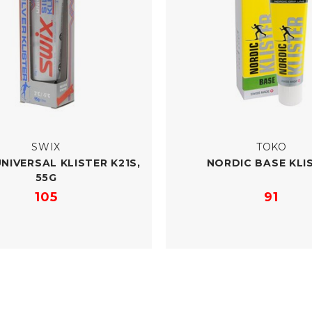
SWIX
TOKO
UNIVERSAL KLISTER K21S,
NORDIC BASE KLI
55G
105
91