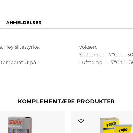
ANMELDELSER
. Høy slitestyrke.
voksen.
Snøtemp : - 7°C til - 30
ttemperatur på
Lufttemp : - 7°C til - 3
KOMPLEMENTÆRE PRODUKTER