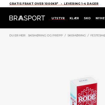
GRATIS FRAKT OVER 1000KR* • LEVERING 1-4 DAGER
UTSTYR
KLÆR
SKO
NYHE
DU ER HER:
SKISMØRING OG PREPP
/
SKISMØRING
/
FESTESM