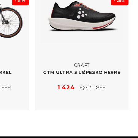
- 31%
- 25%
CRAFT
YKKEL
CTM ULTRA 3 LØPESKO HERRE
1 424
 999
FØR 1 899