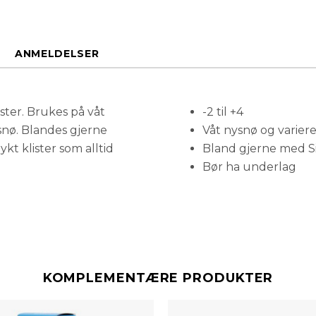
ANMELDELSER
ister. Brukes på våt
-2 til +4
snø. Blandes gjerne
Våt nysnø og varier
kt klister som alltid
Bland gjerne med Si
Bør ha underlag
KOMPLEMENTÆRE PRODUKTER