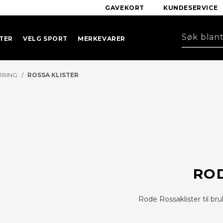
GAVEKORT
KUNDESERVICE
TER
VELG SPORT
MERKEVARER
ØRING
/
ROSSA KLISTER
ROD
Rode Rossaklister til br