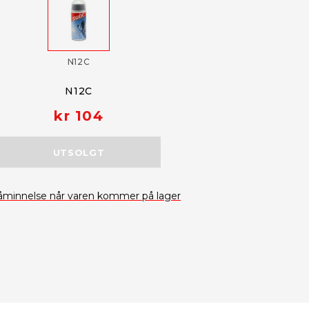
N12C
N12C
kr 104
UTSOLGT
åminnelse når varen kommer på lager