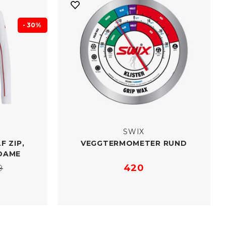
- 30%
SWIX
F ZIP,
VEGGTERMOMETER RUND
DAME
420
9