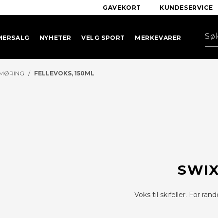
GAVEKORT
KUNDESERVICE
MERSALG
NYHETER
VELG SPORT
MERKEVARER
SMØRING
/
FELLEVOKS, 150ML
SWIX
Voks til skifeller. For ra