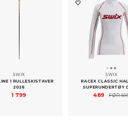
SWIX
SWIX
INE 1 RULLESKISTAVER
RACEX CLASSIC HAL
2026
SUPERUNDERTØY 
1 799
489
FØR 69