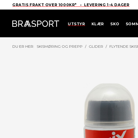
GRATIS FRAKT OVER 1000KR* • LEVERING 1-4 DAGER
UTSTYR
KLÆR
SKO
SOM
DU ER HER:
SKISMØRING OG PREPP
/
GLIDER
/
FLYTENDE SKI