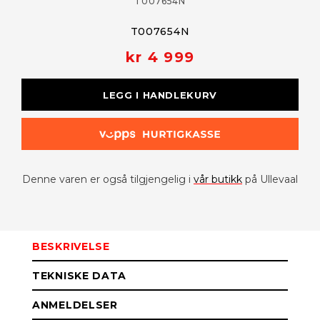
T007654N
T007654N
kr 4 999
LEGG I HANDLEKURV
Denne varen er også tilgjengelig i
vår butikk
på Ullevaal
BESKRIVELSE
TEKNISKE DATA
ANMELDELSER