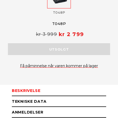
T048P
T048P
kr 2 799
kr 3 999
UTSOLGT
Få påminnelse når varen kommer på lager
BESKRIVELSE
TEKNISKE DATA
ANMELDELSER