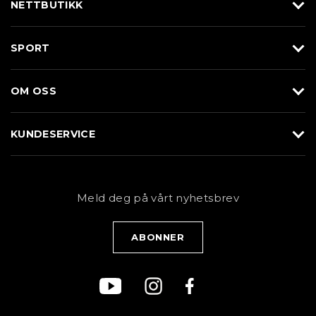
NETTBUTIKK
Utstyr
SPORT
Klær
Alpin/Topptur
Sko
OM OSS
Langrenn
Merkevarer
Om Braasport
Løp
KUNDESERVICE
Butikk
Sykkel
Kundeservice
NYHETSBREV
Bestill time
Fjell
Personvernerklæring
Meld deg på vårt nyhetsbrev
Blogg
Klær
Kjøpsvilkår
Bærekraft