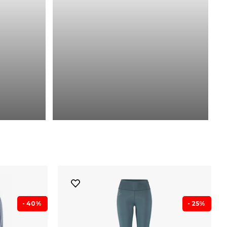
- 40%
- 25%