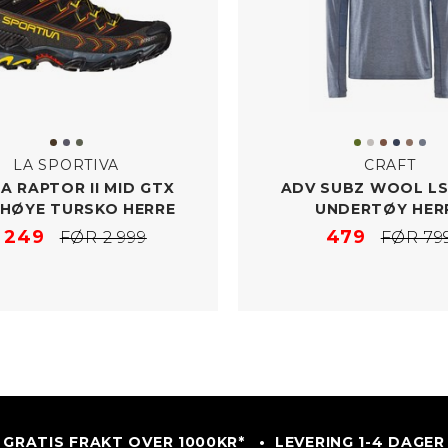
LA SPORTIVA
CRAFT
A RAPTOR II MID GTX
ADV SUBZ WOOL LS
HØYE TURSKO HERRE
UNDERTØY HER
 249
479
FØR 2 999
FØR 79
GRATIS FRAKT OVER 1000KR* • LEVERING 1-4 DAGER