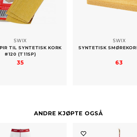
SWIX
SWIX
IR TIL SYNTETISK KORK
SYNTETISK SMØREKOR
#120 (T11SP)
35
63
ANDRE KJØPTE OGSÅ