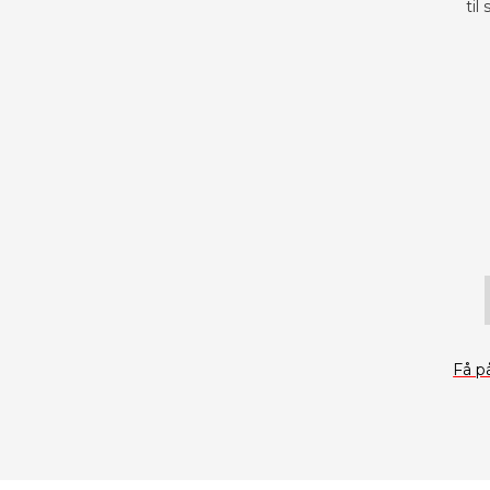
til
Få p