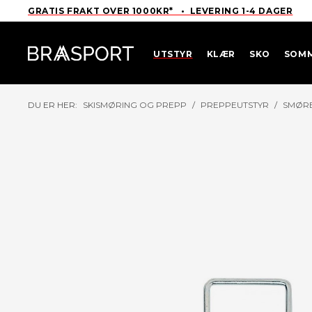
GRATIS FRAKT OVER 1000KR* • LEVERING 1-4 DAGER
UTSTYR
KLÆR
SKO
SOM
DU ER HER:
SKISMØRING OG PREPP
/
PREPPEUTSTYR
/
SMØR