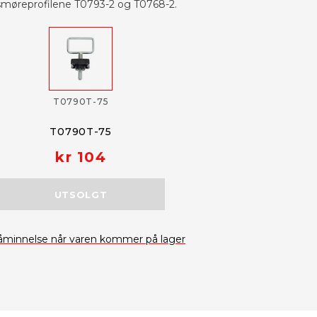
 smøreprofilene T0793-2 og T0768-2.
T0790T-75
T0790T-75
kr 104
UTSOLGT
åminnelse når varen kommer på lager