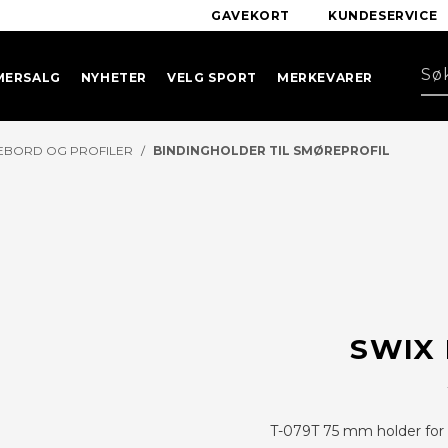
GAVEKORT
KUNDESERVICE
MERSALG
NYHETER
VELG SPORT
MERKEVARER
EBORD OG PROFILER
/
BINDINGHOLDER TIL SMØREPROFIL
SWIX 
T-079T 75 mm holder for 