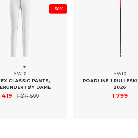
- 30%
SWIX
SWIX
EX CLASSIC PANTS,
ROADLINE 1 RULLESK
PERUNDERTØY DAME
2026
419
1 799
FØR 599