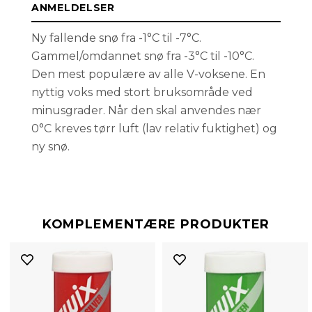
ANMELDELSER
Ny fallende snø fra -1°C til -7°C.
Gammel/omdannet snø fra -3°C til -10°C.
Den mest populære av alle V-voksene. En
nyttig voks med stort bruksområde ved
minusgrader. Når den skal anvendes nær
0°C kreves tørr luft (lav relativ fuktighet) og
ny snø.
KOMPLEMENTÆRE PRODUKTER