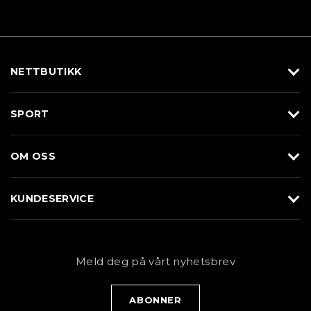
NETTBUTIKK
Utstyr
SPORT
Klær
Alpin/Topptur
Sko
OM OSS
Langrenn
Merkevarer
Om Braasport
Løp
KUNDESERVICE
Butikk
Sykkel
Kundeservice
NYHETSBREV
Bestill time
Fjell
Personvernerklæring
Meld deg på vårt nyhetsbrev
Blogg
Klær
Kjøpsvilkår
Bærekraft