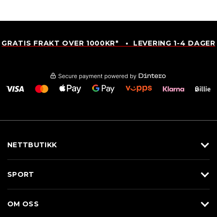
GRATIS FRAKT OVER 1000KR* • LEVERING 1-4 DAGER
NETTBUTIKK
Utstyr
SPORT
Klær
Alpin/Topptur
Sko
OM OSS
Langrenn