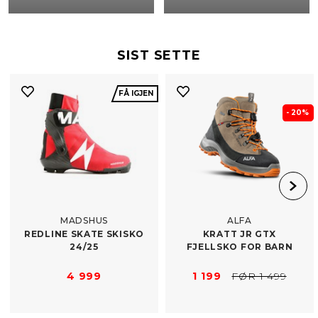
SIST SETTE
FÅ IGJEN
- 20%
MADSHUS
ALFA
REDLINE SKATE SKISKO
KRATT JR GTX
24/​25
FJELLSKO FOR BARN
4 999
1 199
FØR 1 499