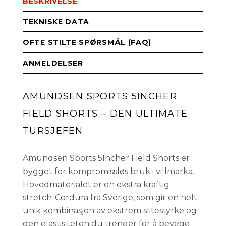
BESKRIVELSE
S
På lager
TEKNISKE DATA
OFTE STILTE SPØRSMÅL (FAQ)
ANMELDELSER
AMUNDSEN SPORTS 5INCHER
FIELD SHORTS – DEN ULTIMATE
TURSJEFEN
Amundsen Sports 5Incher Field Shorts er
bygget for kompromissløs bruk i villmarka.
Hovedmaterialet er en ekstra kraftig
stretch-Cordura fra Sverige, som gir en helt
unik kombinasjon av ekstrem slitestyrke og
den elastisiteten du trenger for å bevege