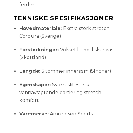
ferdes i.
TEKNISKE SPESIFIKASJONER
Hovedmateriale:
Ekstra sterk stretch-
Cordura (Sverige)
Forsterkninger:
Vokset bomullskanvas
(Skottland)
Lengde:
5 tommer innersøm (5Incher)
Egenskaper:
Svært slitesterk,
vannavstøtende partier og stretch-
komfort
Varemerke:
Amundsen Sports