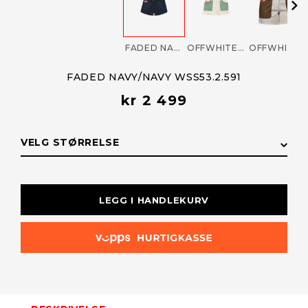
FADED NAVY/NAVY WSS53.2.591
OFFWHITE/WILLOW GREEN WSS53.2.016
OFFWHITE/TAN WSS53.2.010
FADED NAVY/NAVY WSS53.2.591
kr 2 499
VELG STØRRELSE
STØRRELSE
LAGERSTATUS
LEGG I HANDLEKURV
L
Utsolgt
M
På lager