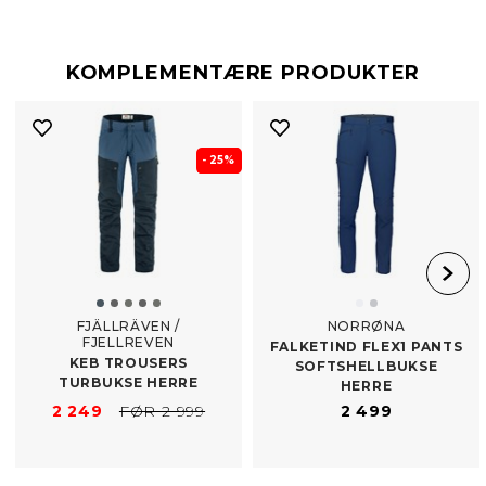
KOMPLEMENTÆRE PRODUKTER
- 25%
FJÄLLRÄVEN /
NORRØNA
FJELLREVEN
FALKETIND FLEX1 PANTS
KEB TROUSERS
SOFTSHELLBUKSE
TURBUKSE HERRE
HERRE
2 249
FØR 2 999
2 499