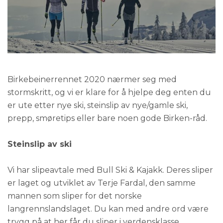
Birkebeinerrennet 2020 nærmer seg med
stormskritt, og vi er klare for å hjelpe deg enten du
er ute etter nye ski, steinslip av nye/gamle ski,
prepp, smøretips eller bare noen gode Birken-råd.
Steinslip av ski
Vi har slipeavtale med Bull Ski & Kajakk. Deres sliper
er laget og utviklet av Terje Fardal, den samme
mannen som sliper for det norske
langrennslandslaget. Du kan med andre ord være
trygg på at her får du sliper i verdensklasse.