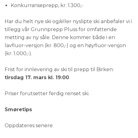
Konkurranseprepp, kr. 1.300,-
Har du helt nye ski og/eller nyslipte ski anbefaler vi i
tillegg vår Grunnprepp Pluss for omfattende
metting av ny såle. Denne kommer både i en
lavfluor-versjon (kr. 800,-) og en høyfluor-versjon
(kr. 1.000,-).
Frist for innlevering av ski til prepp til Birken:
tirsdag 17. mars kl. 19:00
.
Priser forutsetter ferdig renset ski.
Smøretips
Oppdateres senere