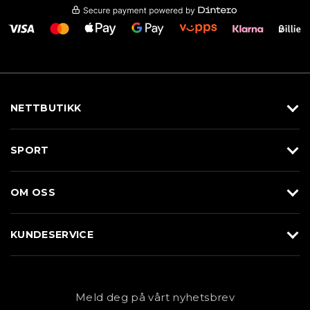
NETTBUTIKK
Utstyr
SPORT
Klær
Alpin/Topptur
Sko
OM OSS
Langrenn
Merkevarer
Om Braasport
Løp
KUNDESERVICE
Butikk
Sykkel
Kundeservice
NYHETSBREV
Bestill time
Fjell
Personvernerklæring
Meld deg på vårt nyhetsbrev
Blogg
Klær