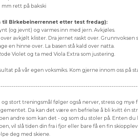
t. 1 mm rett på bakski
 til Birkebeinerrennet etter test fredag):
ynt (og jevnt) og varmes inn med jern. Avkjøles.
ver avkjølt klister. Dra jernet raskt over. Grunnvoksen 
ge en hinne over. La basen stå kald over natta.
de Violet og ta med Viola Extra som justering.
sultat på vår egen voksmiks. Kom gjerne innom oss på sta
---------------------------------------------------------------------------
 og stort treningsmål følger også nerver, stress og mye 
angementet. Da kan det være en befrielse å bli kvitt én str
noen andre som kan det - og som du stoler på. Enten du
n, vil slå tiden din fra i fjor eller bare få en fin skiopp
jelpe deg med skiene.