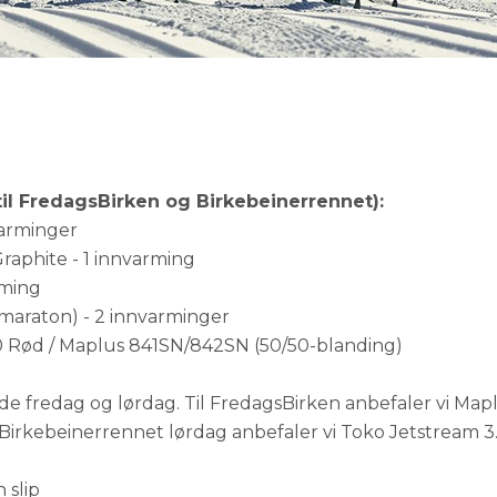
til FredagsBirken og Birkebeinerrennet):
varminger
raphite - 1 innvarming
rming
 maraton) - 2 innvarminger
.0 Rød / Maplus 841SN/842SN (50/50-blanding)
de fredag og lørdag. Til FredagsBirken anbefaler vi Ma
l Birkebeinerrennet lørdag anbefaler vi Toko Jetstream 3
 slip