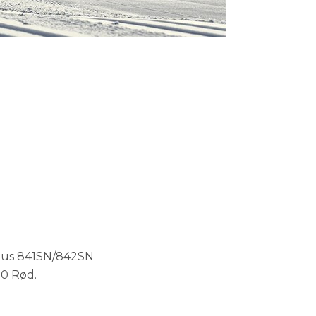
plus 841SN/842SN
.0 Rød.