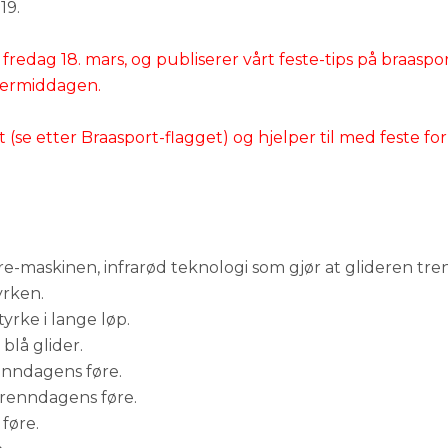
19.
pa fredag 18. mars, og publiserer vårt feste-tips på braaspo
ttermiddagen.
rt (se etter Braasport-flagget) og hjelper til med feste fo
re-maskinen, infrarød teknologi som gjør at glideren tre
yrken.
styrke i lange løp.
blå glider.
renndagens føre.
r renndagens føre.
 føre.