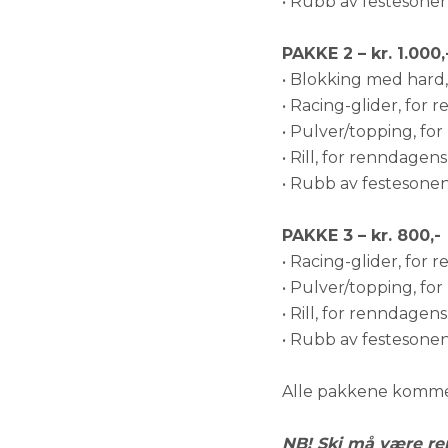
• Rubb av festesone
PAKKE 2 – kr. 1.000,
• Blokking med hard, 
• Racing-glider, for 
• Pulver/topping, fo
• Rill, for renndagens
• Rubb av festesone
PAKKE 3 – kr. 800,-
• Racing-glider, for 
• Pulver/topping, fo
• Rill, for renndagens
• Rubb av festesone
Alle pakkene kommer 
NB! Ski må være ren