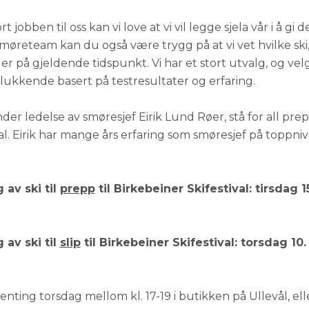
 jobben til oss kan vi love at vi vil legge sjela vår i å gi d
øreteam kan du også være trygg på at vi vet hvilke ski
er på gjeldende tidspunkt. Vi har et stort utvalg, og vel
ukkende basert på testresultater og erfaring.
nder ledelse av smøresjef Eirik Lund Røer, stå for all prep
al. Eirik har mange års erfaring som smøresjef på toppnivå
.
 av ski til
prepp
til Birkebeiner Skifestival: tirsdag 
 av ski til
slip
til Birkebeiner Skifestival: torsdag 10
l henting torsdag mellom kl. 17-19 i butikken på Ullevål, e