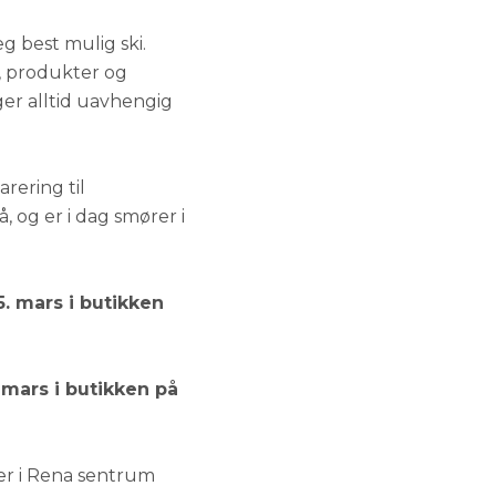
eg best mulig ski.
, produkter og
ger alltid uavhengig
arering til
, og er i dag smører i
15. mars i butikken
. mars i butikken på
ller i Rena sentrum