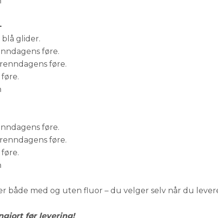
n
-
blå glider.
renndagens føre.
r renndagens føre.
 føre.
n
renndagens føre.
r renndagens føre.
 føre.
n
både med og uten fluor – du velger selv når du leverer
gjort før levering!