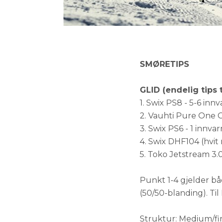
SMØRETIPS
GLID (endelig tips 
1. Swix PS8 - 5-6 inn
2. Vauhti Pure One G
3. Swix PS6 - 1 innva
4. Swix DHF104 (hvit
5. Toko Jetstream 3
Punkt 1-4 gjelder bå
(50/50-blanding). Ti
Struktur: Medium/fin