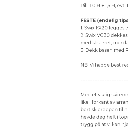
Rill: 1,0 H + 1,5 H, ev
FESTE (endelig tips
1. Swix KX20 legges t
2. Swix VG30 dekkes o
med klisteret, men la
3. Dekk basen med Ro
NB! Vi hadde best re
---------------------------
Med et viktig skirenn
like i forkant av arr
bort skipreppen til 
hevde deg helt i toppe
trygg på at vi kan h