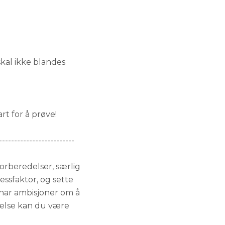
skal ikke blandes
rt for å prøve!
-------------------------
forberedelser, særlig
essfaktor, og sette
 har ambisjoner om å
levelse kan du være