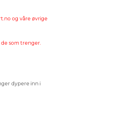
rt.no og våre øvrige
r de som trenger.
nger dypere inn i