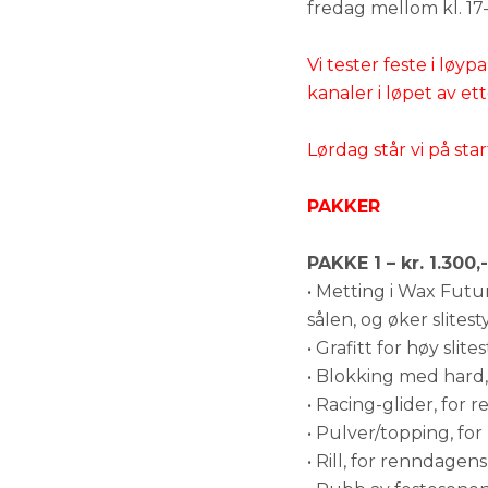
fredag mellom kl. 17-
Vi tester feste i løy
kanaler i løpet av e
Lørdag står vi på sta
PAKKER
PAKKE 1 – kr. 1.300,-
• Metting i Wax Futu
sålen, og øker slitest
• Grafitt for høy slite
• Blokking med hard, 
• Racing-glider, for 
• Pulver/topping, fo
• Rill, for renndagens