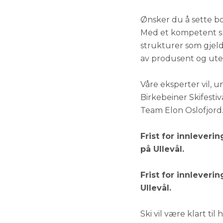
Ønsker du å sette bort
Med et kompetent sm
strukturer som gjeld
av produsent og utel
Våre eksperter vil, u
Birkebeiner Skifestiv
Team Elon Oslofjord
Frist for innlevering
på Ullevål.
Frist for innlevering
Ullevål.
Ski vil være klart ti