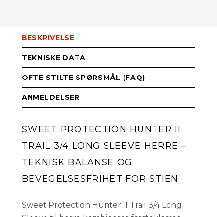
L
På lager
BESKRIVELSE
M
På lager
TEKNISKE DATA
S
På lager
OFTE STILTE SPØRSMÅL (FAQ)
ANMELDELSER
SWEET PROTECTION HUNTER II
TRAIL 3/4 LONG SLEEVE HERRE –
TEKNISK BALANSE OG
BEVEGELSESFRIHET FOR STIEN
Sweet Protection Hunter II Trail 3/4 Long