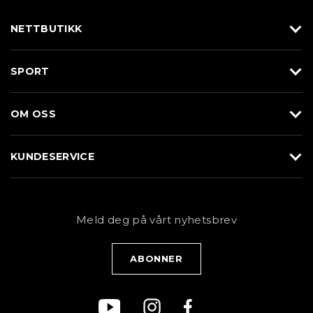
NETTBUTIKK
Utstyr
SPORT
Klær
Alpin/Topptur
Sko
OM OSS
Langrenn
Merkevarer
Om Braasport
Løp
KUNDESERVICE
Butikk
Sykkel
Kundeservice
NYHETSBREV
Bestill time
Fjell
Personvernerklæring
Meld deg på vårt nyhetsbrev
Blogg
Klær
Kjøpsvilkår
Bærekraft