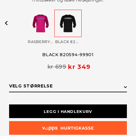
motbakker og raske nedkjøringer.
RASBERRY RADIANCE 820594-57700
BLACK 820594-99901
BLACK 820594-99901
kr 349
kr 699
VELG STØRRELSE
STØRRELSE
LAGERSTATUS
LEGG I HANDLEKURV
XL
På lager