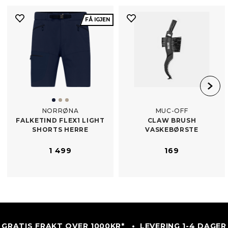
FÅ IGJEN
NORRØNA
MUC-OFF
FALKETIND FLEX1 LIGHT
CLAW BRUSH
SHORTS HERRE
VASKEBØRSTE
1 499
169
GRATIS FRAKT OVER 1000KR* • LEVERING 1-4 DAGER