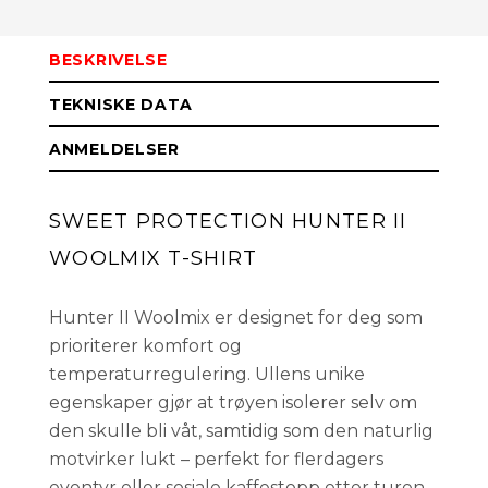
M
På lager
BESKRIVELSE
S
På lager
TEKNISKE DATA
ANMELDELSER
XS
På lager
SWEET PROTECTION HUNTER II
WOOLMIX T-SHIRT
Hunter II Woolmix er designet for deg som
prioriterer komfort og
temperaturregulering. Ullens unike
egenskaper gjør at trøyen isolerer selv om
den skulle bli våt, samtidig som den naturlig
motvirker lukt – perfekt for flerdagers
eventyr eller sosiale kaffestopp etter turen.