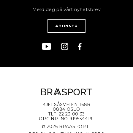
Fjell
Personvernerklæring
Meld deg på vårt nyhetsbrev
Blogg
Klær
Kjøpsvilkår
Bærekraft
KJELSÅSVEIEN 168B
0884 OSLO
TLF: 22 23 00 33
ORG.NR. NO 919534419
© 2026 BRAASPORT