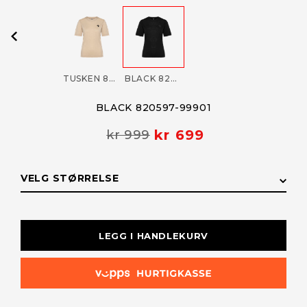
TUSKEN 820597-21101
BLACK 820597-99901
BLACK 820597-99901
kr 699
kr 999
VELG STØRRELSE
STØRRELSE
LAGERSTATUS
LEGG I HANDLEKURV
L
Kun i
nettbutikk