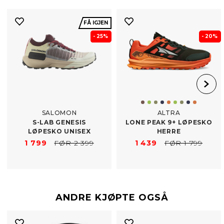
FÅ IGJEN
- 25%
- 20%
SALOMON
ALTRA
S-​LAB GENESIS
LONE PEAK 9+ LØPESKO
LØPESKO UNISEX
HERRE
1 799
FØR 2 399
1 439
FØR 1 799
ANDRE KJØPTE OGSÅ